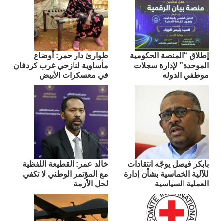
إطلاق “المنصة الحكومية
طوارئ دار حمر: أوضاع
الموحدة” لإدارة سجلات
مأساوية لنازحي غرب كردفان
موظفي الدولة
في معسكرات الأبيض
بابكر فيصل يوجّه انتقادات
​خالد عمر: القطيعة اللفظية
للآلية الخماسية بشأن إدارة
مع المؤتمر الوطني لا تكفي
العملية السياسية
لحل الأزمة