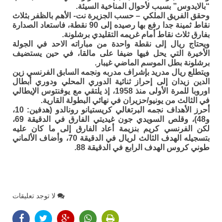
“بالايدوس” بسبب لأحوال المناخية السيئة.
وحقق الفريق الملكي – حسب الجزيرة نت- الأهم بالظفر بثلاث
نقاط ثمينة جدا رفع بها رصيده إلى 90 نقطة، فاستعاد الصدارة
بفارق ثلاث نقاط أمام غريمه التقليدي برشلونة.
ويحتاج ريال إلى نقطة واحدة من مباراته الاحد في الجولة
الأخيرة التي يحل فيها ضيفا على مالقا، في حين يستضيف
برشلونة بطل الموسم الماضي غيبار.
ويتطلع ريال مدريد بإشراف مدربه ونجمه السابق الفرنسي زين
الدين زيدان إلى إحراز ثنائية الدوري المحلي ودوري أبطال
اوروبا للمرة الأولى منذ 1958، إذ يلتقي مع يوفنتوس الإيطالي
في الثالث من يونيو/حزيران في نهائي البطولة القارية.
أحرز الأهداف نجمه البرتغالي كريستيانو رونالدو (هدفين: 10،
و48)، وقلص السويدي جون غيديتي الفارق في الدقيقة 69،
لكن الفرنسي كريم بنزيمة أعاد الفارق إلى ما كان عليه
بتسجيله الهدف الثالث لريال في الدقيقة 70، وأضاف الألماني
طوني كروس الهدف الرابع في الدقيقة 88.
لا توجد تعليقات