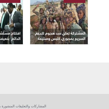
/
/
السودانية
السودانية
المشتركة تعلن صد هجوم للدعم
افتتاح مستشف
السريع بمحوري كلبس وصليعة
الدائم بنعيمة
وتدمير والاستيلاء على ٦٥ عربة
الأبيض
المشاركات والتعليقات المنشورة بأ