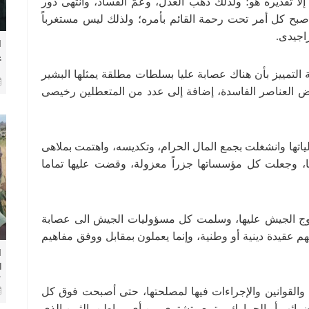
إلا تقديره هو؛ ولذلك ذهب العدل، وعمّ الفساد، وانتهى دور
أصبح كل أمر تحت رحمة القائم بأمره؛ ولذلك ليس مستغرباً
اجيدى.
ا
ع
و
لتمييز بأن هناك عصابة عليا بسلطات مطلقة يمثلها البشير
ض العناصر الفاسدة، إضافة إلى عدد من المتعطلين رخيصى
لياتها وانشغلت بجمع المال الحرام، وتكديسه، واهتمت بملاهى
ا، وجعلت كل مؤسساتها جزراً معزولة، وقضت عليها تماما
وج الجيش عليها، وسلمت كل مسؤوليات الجيش الى عصابة
 عقيدة دينية أو وطنية، وإنما يعملون بمقابل ووفق مفاهيم
ا
ل
ك
والقوانين والإجراءات فيها لمصلحتها، حتى أصبحت فوق كل
و
ضرائب أو الجمارك، وتبيع وتشتري من أي مواطن بالثمن الذى