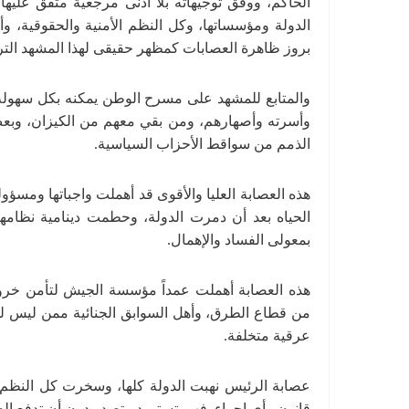
الحاكم، ووفق توجيهاته بلا أدنى مرجعية متفق عليها 
الدولة ومؤسساتها، وكل النظم الأمنية والحقوقية، و
بروز ظاهرة العصابات كمظهر حقيقى لهذا المشهد التر
والمتابع للمشهد على مسرح الوطن يمكنه بكل سهولة ا
وأسرته وأصهارهم، ومن بقي معهم من الكيزان، وبع
الذمم من سواقط الأحزاب السياسية.
هذه العصابة العليا والأقوى قد أهملت واجباتها ومسؤو
الحياه بعد أن دمرت الدولة، وحطمت دينامية نظامه
بمعولى الفساد والإهمال.
هذه العصابة أهملت عمداً مؤسسة الجيش لتأمن خر
من قطاع الطرق، وأهل السوابق الجنائية ممن ليس لهم
عرقية متخلفة.
عصابة الرئيس نهبت الدولة كلها، وسخرت كل النظم 
قانون وأى اجراء. فهى تستورد وتصدر دون أن تدفع ال