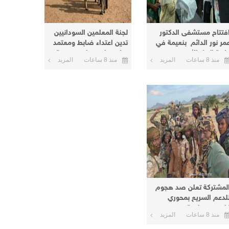
فتتاح مستشفى الدكتور
لجنة المعلمين السودانيين
مر نور الدائم بنعيمة في
تدين اعتداء ضابط ومعتمد
لاية النيل الأبيض
سابق على معلم بمدرسة
منذ 8 ساعات
المزيد
منذ 8 ساعات
المزيد
في كرري
لمشتركة تعلن صد هجوم
لدعم السريع بمحوري
لبس وصليعة وتدمير
منذ 8 ساعات
المزيد
الاستيلاء على ٦٥ عربة