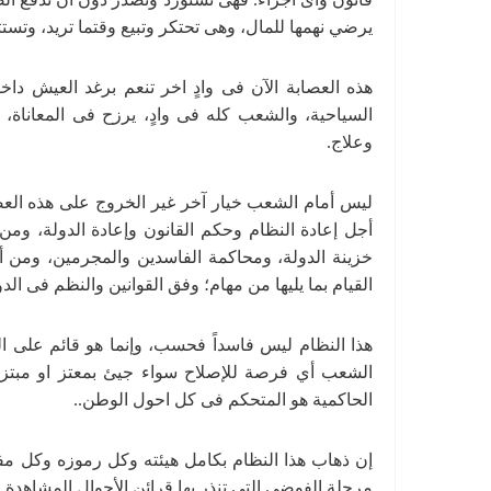
يرضي نهمها للمال، وهى تحتكر وتبيع وقتما تريد، وتست
هذه العصابة الآن فى وادٍ اخر تنعم برغد العيش داخ
السياحية، والشعب كله فى وادٍ، يرزح فى المعانا
وعلاج.
ليس أمام الشعب خيار آخر غير الخروج على هذه العص
أجل إعادة النظام وحكم القانون وإعادة الدولة، ومن
خزينة الدولة، ومحاكمة الفاسدين والمجرمين، ومن أ
القيام بما يليها من مهام؛ وفق القوانين والنظم فى الدو
هذا النظام ليس فاسداً فحسب، وإنما هو قائم على ال
الشعب أي فرصة للإصلاح سواء جيئ بمعتز او مبتز 
الحاكمية هو المتحكم فى كل احول الوطن..
إن ذهاب هذا النظام بكامل هيئته وكل رموزه وكل مفا
مرحلة الفوضى التى تنذر بها قرائن الأحوال المشاهدة ال