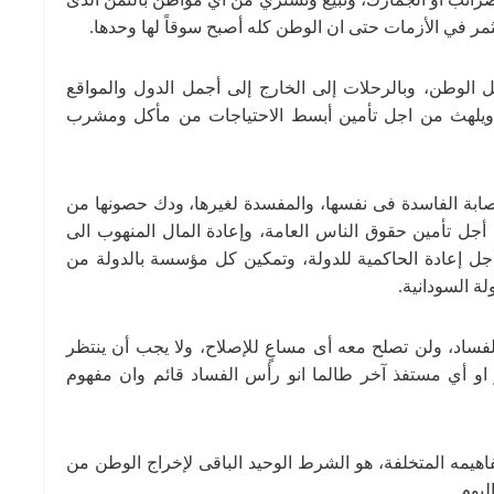
ثمر في الأزمات حتى ان الوطن كله أصبح سوقاً لها وحدها.
ل الوطن، وبالرحلات إلى الخارج إلى أجمل الدول والمواقع
ة، ويلهث من اجل تأمين أبسط الاحتياجات من مأكل ومشرب
ابة الفاسدة فى نفسها، والمفسدة لغيرها، ودك حصونها من
 أجل تأمين حقوق الناس العامة، وإعادة المال المنهوب الى
جل إعادة الحاكمية للدولة، وتمكين كل مؤسسة بالدولة من
لة السودانية.
فساد، ولن تصلح معه أى مساعٍ للإصلاح، ولا يجب أن ينتظر
او أي مستفذ آخر طالما انو رأس الفساد قائم وان مفهوم
هيمه المتخلفة، هو الشرط الوحيد الباقى لإخراج الوطن من
يوم..