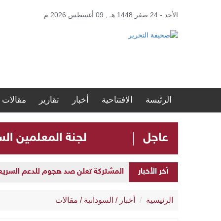
الأحد - 24 صفر 1448 هـ , 09 أغسطس 2026 م
الرئيسة
الافتتاحية
أخبار
تقارير
مقالات
عاجل
لجنة المعلمين ال
المشتركة تعلن صد هجوم للدعم السريع بمح
آخر الأخبار
افتتاح مستشفى الدكتور عمر نور الدائم 
الرئيسية
أخبار
/
السودانية
/
مقالات