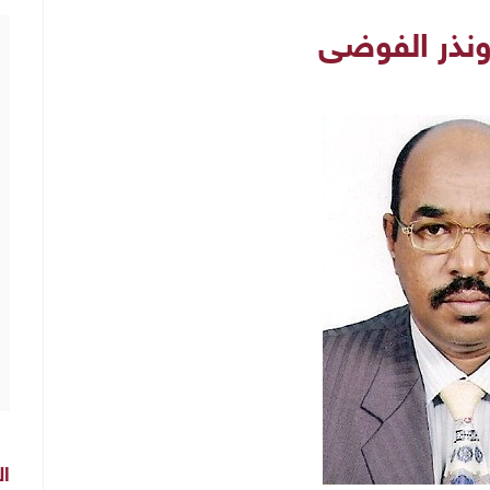
ونذر الفوضى
ال