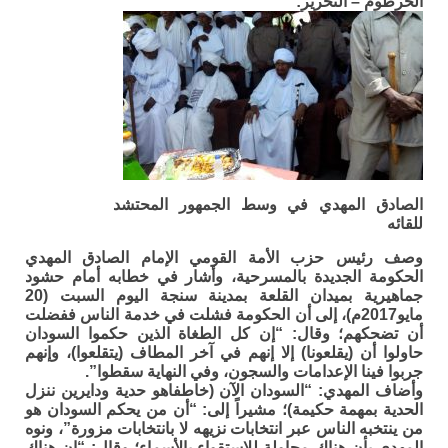
الخرطوم – التحرير:
الصادق المهدي في وسط الجمهور المحتشد
للقائه
وصف رئيس حزب الأمة القومي الإمام الصادق المهدي
الحكومة الجديدة بالمسرحية، وأشار في خطابه أمام حشود
جماهيرية بميدان القلعة بمدينة سنجة اليوم السبت (20
مايو2017م)، إلى أن الحكومة فشلت في خدمة الناس ففضلت
أن تضحكهم؛ وقال: “إن كل الطغاة الذين حكموا السودان
حاولوا أن (يقلعونا) إلا إنهم في آخر المطاف (يتقلعوا)، وإنهم
جربوا فينا الإعدامات والسجون، وفي النهاية سقطوا”.
وأضاف المهدي: “السودان الآن (خاطفاهو حدية ودايرين ننزل
الحدية بمهمة حكيمة)؛ مشيراً إلى: “أن من يحكم السودان هو
من ينتخبه الناس عبر انتخابات نزيهه لا بانتخابات مزورة”، ونوه
المهدي بأن هناك محاولة للاستقواء بالأسماء؛ وقال: “إن هناك