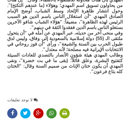
من يحاولون تسويق اسم المهدي؛ وهؤلاء (ما عندهم التكتح)”.
وحول انتشار ظاهرة الإلحاد وسط الشباب، أوضح الإمام
الصادق المهدي “أن استغلال الناس باسم الدين هو السبب
الرئيس لهذه الظاهرة”، مضيفاً: “هؤلاء الشباب شافو الآخرين
بستغلو الناس باسم الدين ففقدوا الثقة في دينهم”.
وفي منحى آخر من حديثه، عبر المهدي عن أمله في “أن يتحول
ملتقى الـ (55) دولة إسلامية بالسعودية إلى وفاق، وليس لدق
طبول الحرب بين السنة والشيعة”، ورأى “أن فوز روحاني في
الانتخابات الإيرانية فيه مصلحة؛ لأنه معتدل”.
وطالب المهدي هيئة شؤون الأنصار بالتصدي للعادات السيئة
كتفتيح البشرة، وعلق قائلاً: (بقى ما في بت خضرة”، ونفى
المهدي أن يكون ختان الإناث من صميم السنة وقال: “الختان
كله بتاع فرعون”.
لا توجد تعليقات