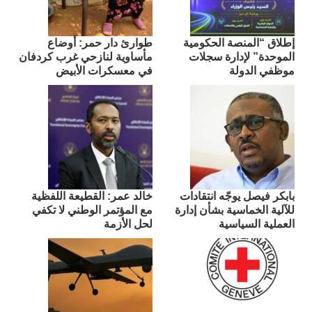
إطلاق “المنصة الحكومية
طوارئ دار حمر: أوضاع
الموحدة” لإدارة سجلات
مأساوية لنازحي غرب كردفان
موظفي الدولة
في معسكرات الأبيض
بابكر فيصل يوجّه انتقادات
​خالد عمر: القطيعة اللفظية
للآلية الخماسية بشأن إدارة
مع المؤتمر الوطني لا تكفي
العملية السياسية
لحل الأزمة