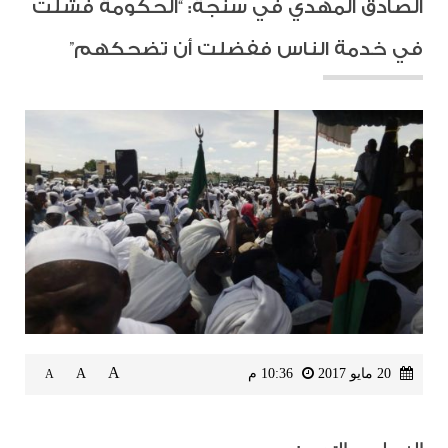
الصادق المهدي في سنجة: “الحكومة فشلت
في خدمة الناس ففضلت أن تضحكهم”
A
20 مايو 2017
10:36 م
A
A