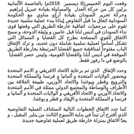
وقعت اليوم الخميس(6 ديسمبر 2018م) بالعاصمة الألمانية
برلين كل من حركة العدل والمساواة بقيادة جبريل إبراهيم
وحركة تحرير السودان بقيادة أركو مناوي مع الحكومة
السودانية اتفاق ما قبل التفاوض إيذاناً ببدء عملية سلمية جديدة
تقوم على مرجعيات اتفاقية خارطة الطريق التي وقعتها قوى
نداء السودان في أديس ابابا قبل عامين و وثيقة الدوحة، و سمح
الاتفاق للقوى المسلحة بطرح كل القضايا و المسائل التي
تشكل أساساً لعملية سلمية شاملة دون تحديد، و ترك الإتفاق
الباب مفتوحاً لمناقشة جميع القضايا المرتبطة بخارطة الطريق
الموقعة في أديس أبابا والقضايا القومية، وليس حصر القضايا
بالوضع في دا رفور فقط.
وحدد الإتفاق الذي تم برعاية الاتحاد الافريقي و الامم المتحدة
وبحضور الولايات المتحدة و ألمانيا و فرنسا والمملكة المتحدة
والنرويج وقطر ويوغندا والاتحاد الأوربي، طبيعة العلاقة بين
الأطراف والوساطة والمجتمع الدولي ممثلة في الأمم المتحدة
والاتحاد الأوربي و الاتحاد الأفريقي و الولايات المتحدة و ألمانيا و
فرنسا و المملكة المتحدة و الإيقاد و قطر و يوغندا.
كما حدد الاتفاق الخطوات التالية لاستئناف العملية التفاوضية
الذي أقترح أن تبدأ في بداية الأسبوع الثالث من يناير المقبل ، و
يعدّ الاتفاق بمنزلة خارطة طريق لعملية تفاوضية جديدة.