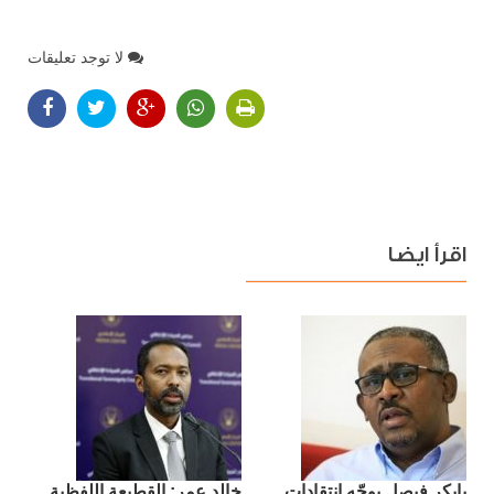
لا توجد تعليقات
اقرأ ايضا
بابكر فيصل يوجّه انتقادات
​خالد عمر: القطيعة اللفظية