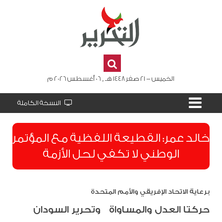
الخميس - 21 صفر 1448 هـ , 06 أغسطس 2026 م
النسخة الكاملة
​خالد عمر: القطيعة اللفظية مع المؤتمر
الوطني لا تكفي لحل الأزمة
برعاية الاتحاد الإفريقي والأمم المتحدة
حركتا العدل والمساواة وتحرير السودان