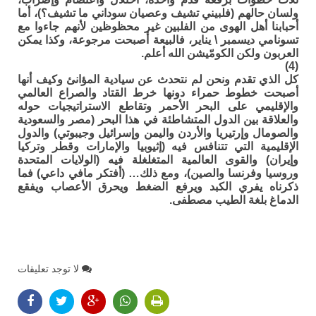
ولسان حالهم (فلبيني تشيف وعصيان سوداني ما تشيف؟)، أما
أحبابنا أهل الهوى من الفلبين غير محظوظين لأنهم جاءوا مع
تسونامي ديسمبر \ يناير، فالبيعة أصبحت مرجوعة، وكذا يمكن
العربون ولكن الكومّيشن الله أعلم.
(4)
كل الذي تقدم ونحن لم نتحدث عن سيادية المؤانئ وكيف أنها
أصبحت خطوط حمراء دونها خرط القتاد والصراع العالمي
والإقليمي على البحر الأحمر وتقاطع الاستراتيجيات حوله
والعلاقة بين الدول المتشاطئة في هذا البحر (مصر والسعودية
والصومال وإرتيريا والأردن واليمن وإسرائيل وجيبوتي) والدول
الإقليمية التي تتنافس فيه (إثيوبيا والإمارات وقطر وتركيا
وإيران) والقوى العالمية المتغلغلة فيه (الولايات المتحدة
وروسيا وفرنسا والصين)، ومع ذلك… (أفتكر مافي داعي) فما
ذكرناه يفري الكبد ويرفع الضغط ويحرق الأعصاب ويفقع
الدماغ بلغة الطيب مصطفى.
لا توجد تعليقات