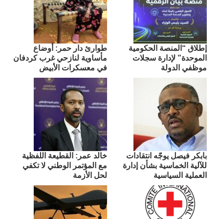
إطلاق “المنصة الحكومية
طوارئ دار حمر: أوضاع
الموحدة” لإدارة سجلات
مأساوية لنازحي غرب كردفان
موظفي الدولة
في معسكرات الأبيض
بابكر فيصل يوجّه انتقادات
​خالد عمر: القطيعة اللفظية
للآلية الخماسية بشأن إدارة
مع المؤتمر الوطني لا تكفي
العملية السياسية
لحل الأزمة