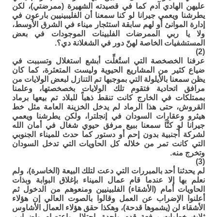
عليهن الهادي آدم كما في قصيدته الشهيرة (ممرضتي)، لكن
يطرشنا ويعمي جيرانا لو كنا سمعنا أن الفليبينيين بارعون في
إدارة الموانئ أو لهم سابقة استئجار ميناء في الشرق الأوسط،
ولا يا ربي الممرضات الفلبينات الموجودات في بعض
المستشفيات الخاصة لهنّ دور في الشغلانة دي؟.
(2)
عرفنا الخصخصة التي استُغلِّت أبشع استغلال وتسببت في
ضياع كثير من المشاريع الحيوية وليست المتعثرة، كما كان
يظن سمعنا بالأيلولة التي بموجبها تم التنازل لبعض الولايات من
مرافق اتحادية فتقوم تلك الولايات بخصخصتها، وعلمنا
بممتلكات في الخارج كانت تنقط ذهباً للبلاد تم بيعها برماد
القروش، حتى هذا الرماد لم يدخل الخزينة العامة مثل خط
هيثرو وعقارات السودان في إنجلترا، ولكن يطرشنا ويعمي
جيرانا لو كنَّا سمعنا ببيع مرفق حيوي شغال في أمان الله
لشركة أجنبية بدون إحم أو دستور كما حدث للميناء الجنوبي
التي كانت تمر من خلاله كل الحاويات التي تدخل السودان
وتخرج منه.
(3)
لم يحدثنا أحد بالمبررات التي دعت لتلك البيعة (الخاسرة)، ولم
نعلم بها إلا عندما قام عمال الميناء بإغلاق البوابة وبذات
الحاويات أمام (الأشقاء) الفلبينيين ومنعوهم من الدخول ثم
أعلنوا الإضراب عن العمل وقالوا بالصوت العالي إن هؤلاء
الأشقاء لن (يشموها قدحة)، وهكذا حقق هؤلاء العمال الأشاوس
ثلاث خطوات برفعة قدم واحدة، احتلال واعتصام وإضراب،