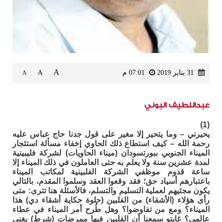
A
31 يناير 2019
07:01 م
A
A
عبداللطيف البوني
(1)
يحيرني – وما يتحير إلا مغير على قول جدنا حاج عباس عليه
رحمة الله – كيف استطاع ذلك الحاوي إخفاء مسألة استئجار
الميناء الجنوبي ببورتسودان (ميناء الحاويات) لشركة فليبينية
لمدة عشرين سنة ولا يعلم به حتى العاملون في ذلك الميناء إلا
ساعة قدوم موظفي الشركة الفلبينية لمكاتب الميناء
باعتبارهم أسياد حق؛ فقد وقعوا العقد وسلموا المقدم، بالتالي
يكون مجئيهم لعملية التسليم والتسلم، فالأسئلة هنا تترى: متى
رأى هؤلاء (الأشقاء) من الفلبين (حلوة حكاية أشقاء دي) هذا
الميناء؟ ومع من تفاوضوا؟ وهل طُرح أمر الميناء في عطاء
عالمي؟ غايتو سمعنا أن الفلبين فيها ممرضات (شرط) يغني