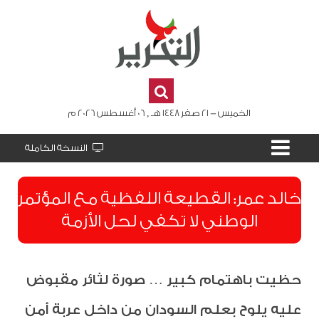
الخميس - 21 صفر 1448 هـ , 06 أغسطس 2026 م
النسخة الكاملة
​خالد عمر: القطيعة اللفظية مع المؤتمر
الوطني لا تكفي لحل الأزمة
حظيت باهتمام كبير … صورة لثائر مقبوض
عليه يلوح بعلم السودان من داخل عربة أمن