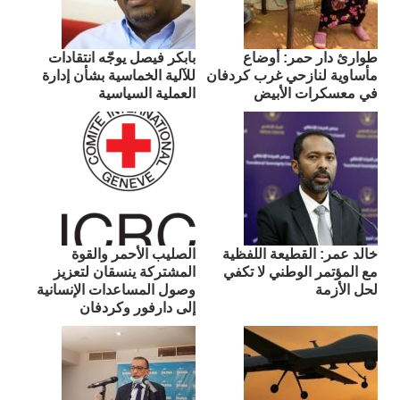
طوارئ دار حمر: أوضاع
بابكر فيصل يوجّه انتقادات
مأساوية لنازحي غرب كردفان
للآلية الخماسية بشأن إدارة
في معسكرات الأبيض
العملية السياسية
​خالد عمر: القطيعة اللفظية
الصليب الأحمر والقوة
مع المؤتمر الوطني لا تكفي
المشتركة ينسقان لتعزيز
لحل الأزمة
وصول المساعدات الإنسانية
إلى دارفور وكردفان