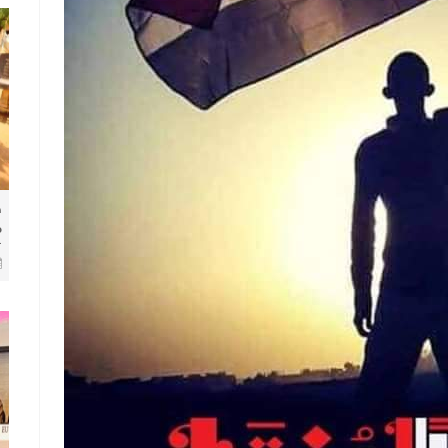
ط
م
ك
ا