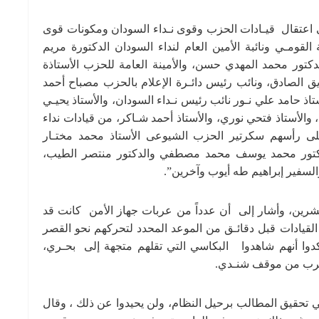
ى اعتقال قيـادات الحزب وقوى نـداء السودان ومكونات قوﻯ
لقومـي ونائبة الأمين العام لنداء السودان الدكتورة مريم
تور محمد المهدي حسن، والأمينة العامة للحزب الأستاذة
 الصادق، ونائب رئيس دائـرة الإعلام بالحزب مصباح أحمد
تاذ حامد علي نـور نائب رئيس نـداء السودان، والأستاذ يحيـي
والأستاذ فتحي نوري، والأستاذ أحمد شـاكر، من قيادات نداء
على رأسهم سكرتير الحزب الشيوعى الأستاذ محمد مختـار
كتور محمد يوسف محمد مصطفي والدكتور منتصر الطيب،
والسفير إبراهيم طه أيوب وآخرين”.
شرين، وأشار إلى أن عدداً من عربات جهاز الأمن كانت قد
قيادات قبل دقائـق من الموعد المحدد لتحركهم نحو القصر
كدوا أنهم شاهدوا البكاسي التي تقلهم متجهة إلى بحـري،
القرب من موقف شنـدي.
 تحقيق المطالب برحيل النظام، ولن يحيدوا عن ذلك ، وقال