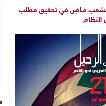
 الشعب مـاضٍ في تحقيق مطلب
 النظام
ال