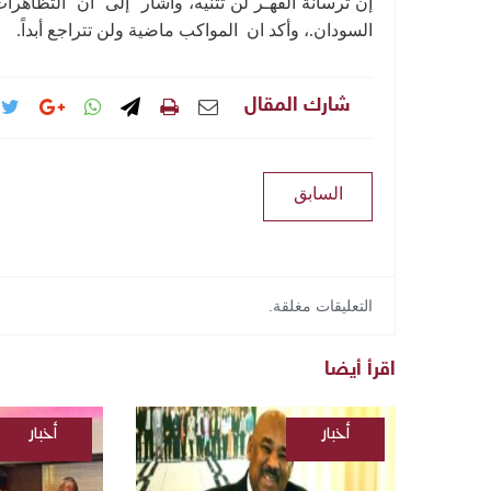
إن ترسانة القهـر لن تثنيه، وأشار إلى أن التظا
السودان.، وأكد ان المواكب ماضية ولن تتراجع أبداً.
شارك المقال
السابق
التعليقات مغلقة.
اقرأ أيضا
أخبار
أخبار
/
/