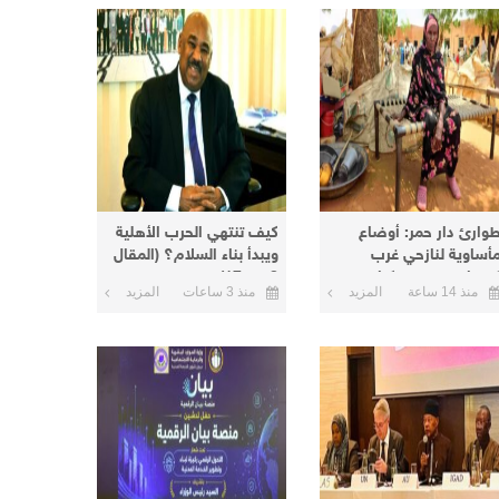
وارئ دار حمر: أوضاع
كيف تنتهي الحرب الأهلية
أساوية لنازحي غرب
ويبدأ بناء السلام؟ (المقال
ردفان في معسكرات
8 من 17)
منذ 14 ساعة
المزيد
منذ 3 ساعات
المزيد
لأبيض