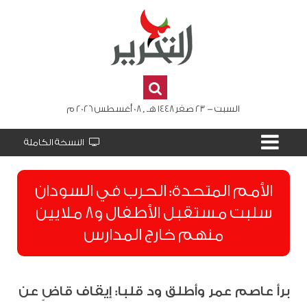
السبت - 23 صفر 1448 هـ , 08 أغسطس 2026 م
النسخة الكاملة
الأمم المتحدة: الحرب في السودان
سلبت مستقبل الأطفال و8 ملايين
منهم خارج المدارس
برأ عاصم عمر وأطلق ود قلبا: إيقاف قاضٍ عن