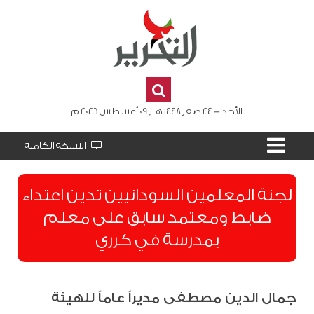
الأحد - 24 صفر 1448 هـ , 09 أغسطس 2026 م
النسخة الكاملة
لجنة المعلمين السودانيين تدين اعتداء
ضابط ومعتمد سابق على معلم
بمدرسة في كرري
جمال الدين مصطفى مديراً عاماً للهيئة