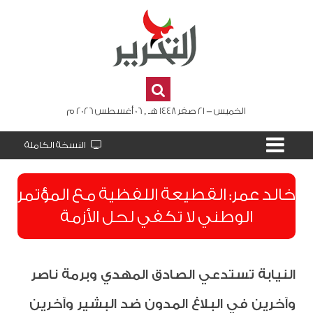
الخميس - 21 صفر 1448 هـ , 06 أغسطس 2026 م
النسخة الكاملة
​خالد عمر: القطيعة اللفظية مع المؤتمر
الوطني لا تكفي لحل الأزمة
النيابة تستدعي الصادق المهدي وبرمة ناصر
وآخرين في البلاغ المدون ضد البشير وآخرين