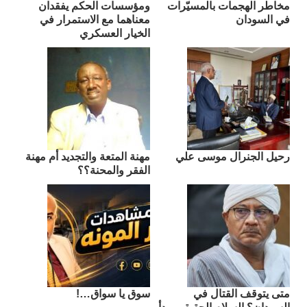
مخاطر الهجمات بالمسيّرات
ومؤسسات الحكم يفقدان
في السودان
معناهما مع الاستمرار في
الخيار العسكري
رحيل الجنرال موسى علي
مهنة المتعة والتجديد أم مهنة
الفقر والمحنة؟؟
متى يتوقف القتال في
سوق يا سواق…!