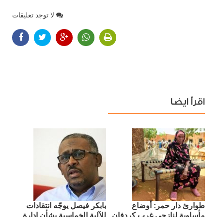
لا توجد تعليقات
اقرأ ايضا
طوارئ دار حمر: أوضاع
بابكر فيصل يوجّه انتقادات
مأساوية لنازحي غرب كردفان
للآلية الخماسية بشأن إدارة