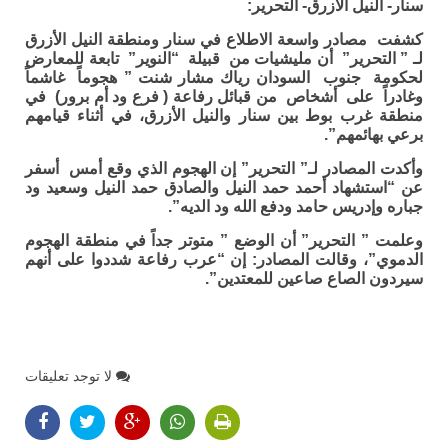
سنار- النيل الأزرق- التحرير:
كشفت مصادر واسعة الاطلاع في سنار ومنطقة النيل الأزرق
لـ ” التحرير” أن مليشيات من قبيلة “النوير” تابعة للمعارض
لحكومة جنوب السودان رياك مشار شنت ” هجوماً غاشماً
وغادراً على أشخاص من قبائل رفاعة ( فرع ود أم برور) في
منطقة غرب بوط بين سنار والنيل الأزرق، في أثناء قيامهم
برعي بهائمهم”.
وأكدت المصادر لـ” التحرير” إن الهجوم الذي وقع أمس أسفر
عن “استشهاد أحمد حمد النيل والصادق حمد النيل وسعيد ود
جباره وإدريس حامد ودفع الله ود الديه”.
وعلمت ” التحرير” أن الوضع ” متوتر جداً في منطقة الهجوم
الدموي”، وقالت المصادر: إن “عرب رفاعة شددوا على أنهم
سيردون الصاع صاعين للمعتدين”.
لا توجد تعليقات