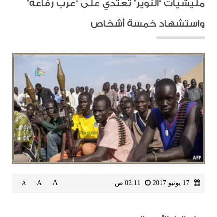
مليشيات “النوير” تعتدي على “عرب رفاعة”
واستشهاد خمسة أشخاص
A
17 يونيو 2017
02:11 ص
A
A