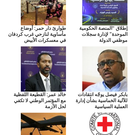
إطلاق “المنصة الحكومية
طوارئ دار حمر: أوضاع
الموحدة” لإدارة سجلات
مأساوية لنازحي غرب كردفان
موظفي الدولة
في معسكرات الأبيض
بابكر فيصل يوجّه انتقادات
​خالد عمر: القطيعة اللفظية
للآلية الخماسية بشأن إدارة
مع المؤتمر الوطني لا تكفي
العملية السياسية
لحل الأزمة