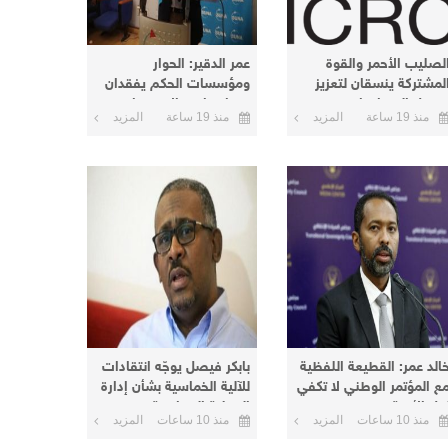
لصليب الأحمر والقوة
عمر الدقير: الحوار
لمشتركة ينسقان لتعزيز
ومؤسسات الحكم يفقدان
صول المساعدات
معناهما مع الاستمرار في
منذ 19 ساعة
المزيد
منذ 19 ساعة
المزيد
لإنسانية إلى دارفور
الخيار العسكري
كردفان
خالد عمر: القطيعة اللفظية
بابكر فيصل يوجّه انتقادات
ع المؤتمر الوطني لا تكفي
للآلية الخماسية بشأن إدارة
حل الأزمة
العملية السياسية
منذ 10 ساعات
المزيد
منذ 10 ساعات
المزيد