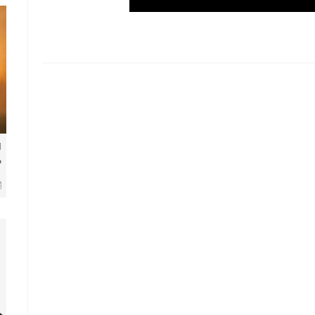
ا
م
ف