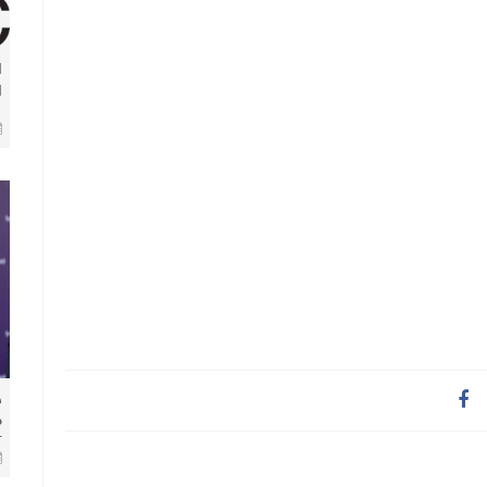
ا
ا
و
ا
و
​
م
ل