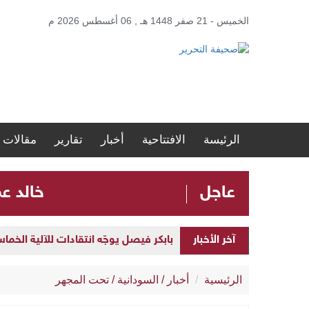
الخميس - 21 صفر 1448 هـ , 06 أغسطس 2026 م
الرئيسة
الافتتاحية
أخبار
تقارير
مقالات
عاجل
​خالد ع
بابكر فيصل يوجّه انتقادات للآلية الخما
آخر الأخبار
​خالد عمر: القطيعة اللفظية مع المؤتمر ا
الرئيسية
أخبار
/
السودانية
/
تحت المجهر