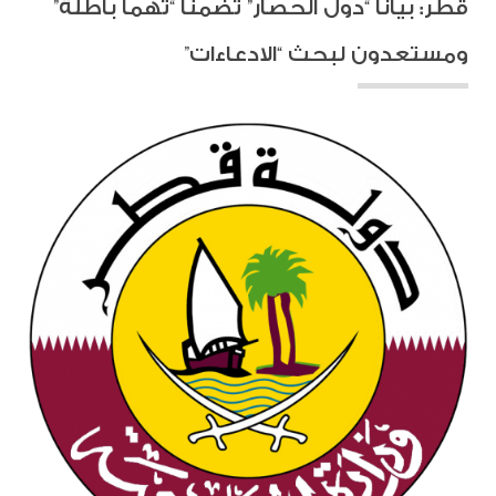
قطر: بيانا “دول الحصار” تضمًنا “تُهماً باطلة”
ومستعدون لبحث “الادعاءات”