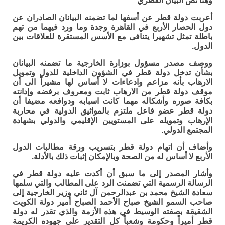
وهنا نص البيان القطري
أعربت دولة قطر عن أسفها لما تضمنه البيانان الصادران عن
دول الحصار الأربع في القاهرة وجدة وما ورد فيهما من تهم
باطلة تمثل تشهيرا يتنافى مع الأسس المستقرة للعلاقات بين
الدول.
ووصف مصدر مسؤول بوزارة الخارجية ما تضمنه البيانان
بشأن تدخل دولة قطر في الشؤون الداخلية للدول وتمويل
الارهاب بأنه مزاعم وادعاءات لا أساس لها مشيراً الى أن
موقف دولة قطر من الارهاب ثابت ومعروف برفضه وإدانته
بكافة صوره وأشكاله مهما كانت اسبابه ودوافعه مضيفا أن
دولة قطر عضو فاعل ملتزم بالمواثيق الدولية في محاربة
الإرهاب وتمويله على المستويين الإقليمي والدولي بشهادة
المجتمع الدولي.
وأضاف أن اتهام دولة قطر بتسريب ورقة مطالبات الدول
الأربع لا أساس له من الصحة وبالإمكان إثبات ذلك بالأدلة.
وأشار المصدر إلى ما سبق أن أكدت عليه دولة قطر في
الرسالة الرسمية التي تضمنت الرد على المطالب والتي سلمها
سعادة الشيخ محمد بن عبدالرحمن آل ثاني وزير الخارجية إلى
صاحب السمو الشيخ صباح الأحمد الصباح أمير دولة الكويت
الشقيقة بصفته الوسيط في هذه الأزمة والذي تقدر له دولة
قطر أميراً وحكومة وشعباً كل التقدير على جهوده الكريمة