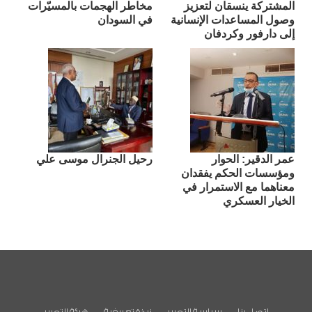
المشتركة ينسقان لتعزيز
مخاطر الهجمات بالمسيّرات
وصول المساعدات الإنسانية
في السودان
إلى دارفور وكردفان
عمر الدقير: الحوار
رحيل الجنرال موسى علي
ومؤسسات الحكم يفقدان
معناهما مع الاستمرار في
الخيار العسكري
اتصل بنا
سياسة التحرير
نبذة تعريفية
هيئة التحرير