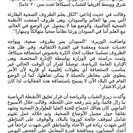
شرق ووسط أفريقيا للشباب (سيكافا تحت سن ٢٠ عاما) .
وقالت في حديث إذاعي:”الكل يعلم الظروف الصحية الطارئة
التي يمر بها العالم والسودان، وهى ظروف أضعفت الأنظمة
الصحية العالمية، والوضع هنا لا ينفصل عن الوضع في العالم،
مع العلم أننا في السودان ورثنا نظاماً صحياً متهالكاً ومنهارا”.
واضافت الوزيرة: “السودان يمر بظروف صعبة، ويواجه
تحديات عديدة ومعقدة في الفترة الانتقالية، وفي ظل هذه
الظروف تسلمنا خطاب اتحاد الكرة بخصوص استضافة سيكافا،
وتمت دراسته في الوزارة بواسطة الإدارة المختصة، وهى
الإدارة العامة للرياضة، توصلنا لقرار أن الوقت الحالي غير
مناسب لاستضافة أي بطولات إقليمية أو قارية لأن الأمر
ينطوي على مخاطر بالجملة لا يمكن تجاهلها، كما أن الوضع
العام في البلاد الآن لا يسمح باستضافة هذه الفعاليات لذا كان
قرار الاعتذار”.
وأكدت زيرة الشباب والرياضة أن قرار تعليق الأنشطة الرياضية
ما زال قائماً، ولم يتم رفعه حتى اللحظة، وقالت خلال الأسبوع
الماضي كان هنالك اجتماع للجنة العليا للطوارئ الصحية وشهد
نقاشاً حول مجمل الأوضاع الصحية، وتم خلاله عمل تقييم
شامل لموقف جائحة كورونا بالبلاد، والوقوف على المناطق
التي شهدت زيادة في الأعداد والمناطق التي شهدت تراجعاً في
أعداد المصابين، ومناقشة قدرة المعامل على الفحص اليومي