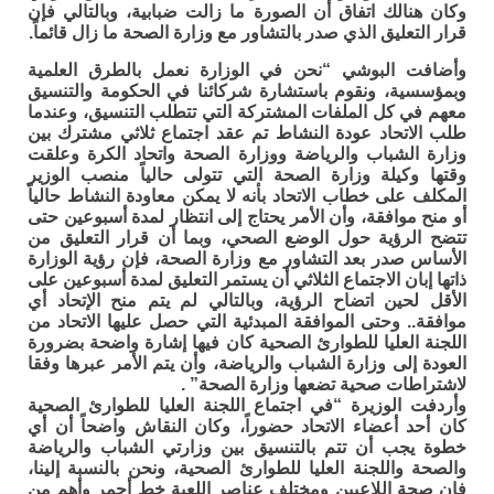
وكان هنالك اتفاق أن الصورة ما زالت ضبابية، وبالتالي فإن
قرار التعليق الذي صدر بالتشاور مع وزارة الصحة ما زال قائماً.
وأضافت البوشي “نحن في الوزارة نعمل بالطرق العلمية
وبمؤسسية، ونقوم باستشارة شركائنا في الحكومة والتنسيق
معهم في كل الملفات المشتركة التي تتطلب التنسيق، وعندما
طلب الاتحاد عودة النشاط تم عقد اجتماع ثلاثي مشترك بين
وزارة الشباب والرياضة ووزارة الصحة واتحاد الكرة وعلقت
وقتها وكيلة وزارة الصحة التي تتولى حالياً منصب الوزير
المكلف على خطاب الاتحاد بأنه لا يمكن معاودة النشاط حالياً
أو منح موافقة، وأن الأمر يحتاج إلى انتظار لمدة أسبوعين حتى
تتضح الرؤية حول الوضع الصحي، وبما أن قرار التعليق من
الأساس صدر بعد التشاور مع وزارة الصحة، فإن رؤية الوزارة
ذاتها إبان الاجتماع الثلاثي أن يستمر التعليق لمدة أسبوعين على
الأقل لحين اتضاح الرؤية، وبالتالي لم يتم منح الإتحاد أي
موافقة.. وحتى الموافقة المبدئية التي حصل عليها الاتحاد من
اللجنة العليا للطوارئ الصحية كان فيها إشارة واضحة بضرورة
العودة إلى وزارة الشباب والرياضة، وأن يتم الأمر عبرها وفقا
لاشتراطات صحية تضعها وزارة الصحة” .
وأردفت الوزيرة “في اجتماع اللجنة العليا للطوارئ الصحية
كان أحد أعضاء الاتحاد حضوراً، وكان النقاش واضحاً أن أي
خطوة يجب أن تتم بالتنسيق بين وزارتي الشباب والرياضة
والصحة واللجنة العليا للطوارئ الصحية، ونحن بالنسبة إلينا،
فإن صحة اللاعبين ومختلف عناصر اللعبة خط أحمر وأهم من