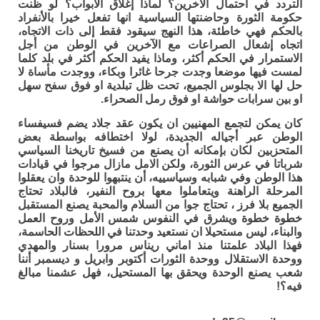
التردد في احتمال الاخرين؟ لماذا إغلاق الابواب؟ لو ظنت
حكومة الثورة وحاضنتها السياسية انها تفعل خيرا بالأنفراد
بالحكم فهي خاطئة، هذا النهج سيقود فقط إلى ذات الاتجاه،
اتجاه إشعال الصراعات مع الآخرين في الوطن من أجل
الاستمرار في الحكم أكثر، وماذا يفيد الحكم أكثر في بلد كلما
لمست فيها موضعا وجدت جرحا غائرا وبكاء، ووجدت مأساة لا
حل لها الا بجلوس الجميع، تحت ظل تبلدية او فوق سفح سهل
او بين سرابات حواشة او فوق رمل الصحراء.
كان يمكن لتجمع المهنيين ان يكون عقد جلاد يضم فسيفساء
الوطن عبر أجياله الجديدة، لولا اختطافه بواسطة بعض
المتحزبين لكان بإمكانه أن يصنع من فسيخ تاريخنا السياسي
شرباتا في عرس الثورة، ولكن الامل مازال مرجوا في قيادات
هذا الوطن وفي شبابه وسياسييه، أن ينتبهوا للوحدة وان يعقلوا
المرحلة الراهنة ويتعاملوا معها بروح النفير، فالبلاد تحتاج
الجميع بلا فرز ، تحتاج جوا من السلام والمحبة يصنع المستقبل
خطوة خطوة ويشرق في النفوس شمس الأمل وروح العمل
والبناء، ليس مستحيلا ان نستعيد وحدتنا في اللحظات الحاسمة،
فهذا البلاد علمتنا منذ اماني ريناس مرورا بسنار والمهدي
ووحدة الاستقلال ووحدة الثورات أكتوبر وابريل و ديسمبر أننا
شعب يصنع الوحدة ويحقق بها المستحيل، فهل عشمنا مبالغ
فيه؟!