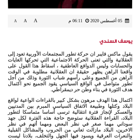
A
05 أغسطس 2020
06:11 م
A
A
يوسف السندي
يقول ماكس فايبر ان حركة تطور المجتمعات الأوربية تعود إلى
العقلانية والتي تعنى الحركة الاجتماعية التي تحركها الغايات
والحسابات وليس الدوافع العاطفية ، اسقاط هذا القول على
واقعنا الراهن يظهر حقيقة ان العقلانية مطلوبة في الوقت
الراهن من الجميع وعلى رأسهم شباب الثورة وذلك من أجل
تطور متواصل في الواقع السياسي يقود الجميع نحو اكتمال
هدف الثورة في بناء وطن حر ديمقراطي.
اكتمال هذا الهدف مرهون بشكل كبير بالقراءات الواعية لواقع
البلاد وكتلها وطبيعة الاتفاق السياسي المبرم بين المدنيين
والعسكر لإنجاز فترة انتقالية ترسى أساسا متماسكا لتطور
البلاد، القراءة العقلانية ستوضح حاجة هذه الفترة لكل جهد
سوداني مهما صغر في نظر البعض ومهما أتهم في نظر
الاخرين، البلاد مازالت تعاني من الحروب والمشاكل القبلية
والنعرات العرقية ويسود فيها الجهل والتخلف، بلادنا ليست