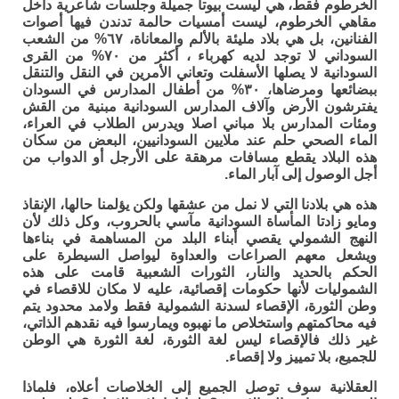
الخرطوم فقط، هي ليست بيوتا جميلة وجلسات شاعرية داخل
مقاهي الخرطوم، ليست أمسيات حالمة تدندن فيها أصوات
الفنانين، بل هي بلاد مليئة بالألم والمعاناة، ٦٧% من الشعب
السوداني لا توجد لديه كهرباء ، أكثر من ٧٠% من القرى
السودانية لا يصلها الأسفلت وتعاني الأمرين في النقل والتنقل
ببضائعها ومرضاها، ٣٠% من أطفال المدارس في السودان
يفترشون الأرض وآلاف المدارس السودانية مبنية من القش
ومئات المدارس بلا مباني اصلا ويدرس الطلاب في العراء،
الماء الصحي حلم عند ملايين السودانيين، البعض من سكان
هذه البلاد يقطع مسافات مرهقة على الأرجل أو الدواب من
أجل الوصول إلى آبار الماء.
هذه هي بلادنا التي لا نمل من عشقها ولكن يؤلمنا حالها، الإنقاذ
ومايو زادتا المأساة السودانية مآسي بالحروب، وكل ذلك لأن
النهج الشمولي يقصي أبناء البلد من المساهمة في بناءها
ويشعل معهم الصراعات والعداوة ليواصل السيطرة على
الحكم بالحديد والنار، الثورات الشعبية قامت على هذه
الشموليات لأنها حكومات إقصائية، عليه لا مكان للاقصاء في
وطن الثورة، الإقصاء لسدنة الشمولية فقط ولامد محدود يتم
فيه محاكمتهم واستخلاص ما نهبوه ويمارسوا فيه نقدهم الذاتي،
غير ذلك فالإقصاء ليس لغة الثورة، لغة الثورة هي الوطن
للجميع، بلا تمييز ولا إقصاء.
العقلانية سوف توصل الجميع إلى الخلاصات أعلاه، فلماذا