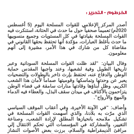
الخرطوم - التحرير :
أصدر المركز الإعلامي للقوات المسلحة اليوم (5 أغسطس
2020م) تعميماً صحفياً حول ما حدث في الحتانة، استنكرت فيه
القوات المسلحة بقيادتها في كل المستويات وجميع منسوبيها
ما حدث بأغلظ العبارات، مؤكدة أنها تحتفظ بحقها القانوني في
مقاضاة كل من شارك في هذا الأمر، مشيرة إلى أنهم
معلومون.
وفال البيان: “لقد ظلت القوات المسلحة السودانية وعبر
تاريخها الطويل وفية لشعبها، وعند واجبها المقدس حماية
الوطن والدفاع عنه، تحتفظ بإرث ذاخر بالبطولات والتضحيات
يعبر عن وحدتها وتماسكها وقوميتها صماماً لأمان هذا الشعب
الكريم، وظل أبناؤها وقادتها منارات سامقة في فضاء الوطن
يتزاحمون بالأكتاف في ميدان سقف البذل، والعطاء فيه الدماء
والمهج والأرواح”.
وأضاف: “في الآونة الأخيرة، وفي أعقاب الموقف السياسي
الذي مرّت به بلادنا، والذي أسهمت القوات المسلحة في
تشكيل ملامحه بانحيازها المطلق لإرادة الشعب، وصناعة
التغيير، والمشاركة في المؤسسات التي تحكم الانتقال إلي
مرافئ الديمقراطية والسلام، برزت بعض الأصوات النشاز