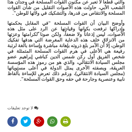
والتي قطعا لا تعبر عن مكنون القوات المسلحة في وجدان هذا
الشعب الأبي، حاولت هذه الأصوات التقليل من شأن القوات
المسلحة والانتقاص من قدرها، والتشكيك في ولائها للوطن”.
وأوضح البيان أن القوات المسلحة “في المقابل بحكمتها
وإدراكها ترفعت بكيانها وقيادتها عن الرد على مثل هذه
الأصوات، ليس إذعاناً ولا ضعفاً، ولكن صونا ًلكرامتها وعزتها
من الانزلاق خلف هذه الدعاية المغرضة التي هدفها تفكيك
الوطن، إلا أن الأمر بلغ ذروته بإهانة مباشرة وإساءة بالغة لرتبة
رفيعة هي الأعلى في هرم القوات المسلحة المتمثلة في
شخص الفريق أول ركن شمس الدين كباشي إبراهيم عضو
مجلس السيادة الانتقالي، والذي هو من رموز هذه المؤسسة
العريقة، وبصفته الأخرى يمثل الدولة في أعلى مستوياتها
(مجلس السيادة الانتقالي)، ورغم ذلك تعرض للإساءة بألفاظ
نابية وعنصرية وجارحة في حقه وحق القوات المسلحة”.
لا توجد تعليقات