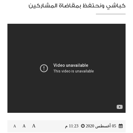
كباشي ونحتفظ بمقاضاة المشاركين
A
05 أغسطس 2020
11:23 م
A
A