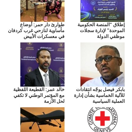
إطلاق “المنصة الحكومية
طوارئ دار حمر: أوضاع
الموحدة” لإدارة سجلات
مأساوية لنازحي غرب كردفان
موظفي الدولة
في معسكرات الأبيض
بابكر فيصل يوجّه انتقادات
​خالد عمر: القطيعة اللفظية
للآلية الخماسية بشأن إدارة
مع المؤتمر الوطني لا تكفي
العملية السياسية
لحل الأزمة