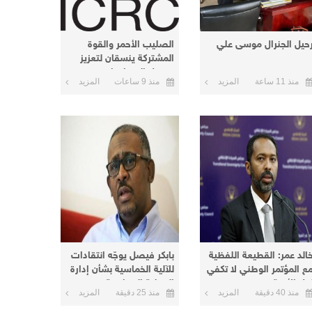
حيل الجنرال موسى علي
الصليب الأحمر والقوة
المشتركة ينسقان لتعزيز
وصول المساعدات
منذ 11 ساعة
المزيد
منذ 9 ساعات
المزيد
الإنسانية إلى دارفور
وكردفان
خالد عمر: القطيعة اللفظية
بابكر فيصل يوجّه انتقادات
ع المؤتمر الوطني لا تكفي
للآلية الخماسية بشأن إدارة
حل الأزمة
العملية السياسية
منذ 40 دقيقة
المزيد
منذ 25 دقيقة
المزيد