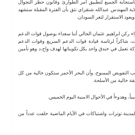
ً باستجابة الجميع لتطبيق أمر الطوارئ وقانون حظر التجوال
اية المهندس عبدالله شنقراي نثق بأن الفترة المقبلة ستشهد
ويعود الاستقرار لثغر السودان.
واء ركن ابراهيم عثمان الجالي أننا سعداء بوصول قوات الدعم
ت، شاكراً لرئاسة قيادة قوات الدعم السريع وقوات الدعم
ة تعمل في خندق واحد بكل تكويناتها لهدف واح،د وهو تأمين
 التفويض الممنوح، وأن البحر الأحمر ستكون خالية من كل
قة خالية من الأسلحة.
ً، وهدوءاً في الأحوال الامنية اليوم الخميس.
دينة توترات واشتباكات في الأيام الماضية خلفت عدداً من