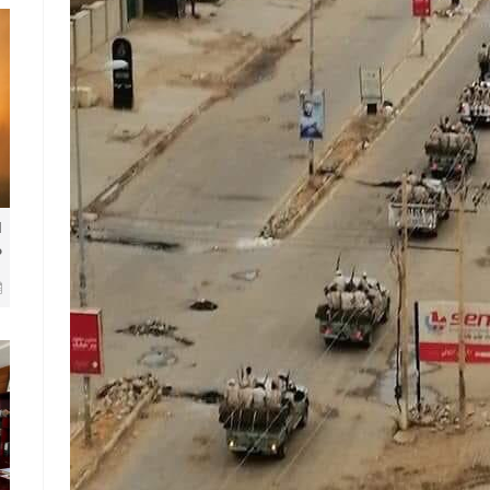
ا
م
ف