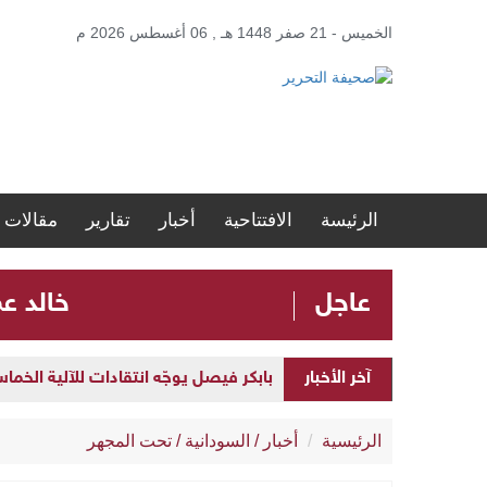
الخميس - 21 صفر 1448 هـ , 06 أغسطس 2026 م
الرئيسة
الافتتاحية
أخبار
تقارير
مقالات
عاجل
​خالد ع
بابكر فيصل يوجّه انتقادات للآلية الخما
آخر الأخبار
​خالد عمر: القطيعة اللفظية مع المؤتمر ا
الرئيسية
أخبار
/
السودانية
/
تحت المجهر