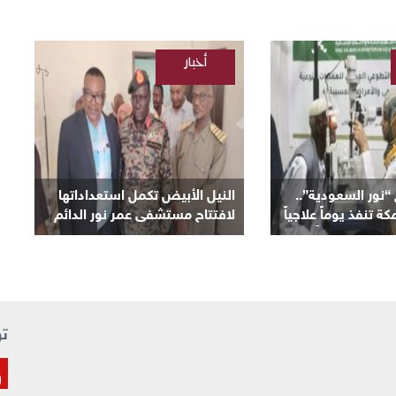
أخبار
/
السودانية
ور السعودية”..
النيل الأبيض تكمل استعداداتها
تنفذ يوماً علاجياً
لافتتاح مستشفى عمر نور الدائم
ان وتعلن يوماً آخر
بمنطقة نعيمة اليوم
تو