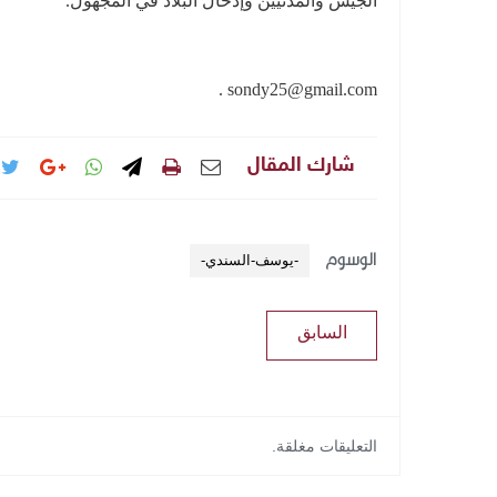
الجيش والمدنيين وإدخال البلاد في المجهول.
sondy25@gmail.com .
شارك المقال
الوسوم
-يوسف-السندي-
السابق
التعليقات مغلقة.