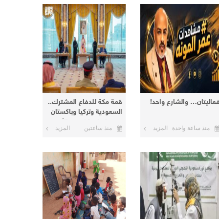
عاليتان… والشارع واحد!
قمة مكة للدفاع المشترك..
السعودية وتركيا وباكستان
توقع اتفاقية لتعزيز الأمن
منذ ساعة واحدة
المزيد
منذ ساعتين
المزيد
والردع