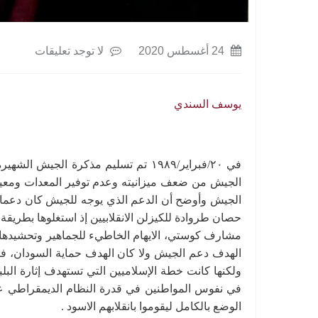
24 أغسطس 2020
لا توجد تعليقات
يوسف السندي
في ٢٠/فبراير/١٩٨٩ تم تسليم مذكرة الج
الجيش من ضعف ميزانيته وعدم توفير المعدات ومعين
الجيش وأوضح أن الدعم الذي يوجه للجيش كان دعما 
حصان طروادة للكيزلن الانقلابيين إذ استغلوها بطريقة
مشارف كوستي، الايهام الخاطيء للجماهير وتحشيدها و
الهدف دعم الجيش ولا كان الهدف حماية السودان، فا
ولكنها كانت خطة الإسلاميين التي تستهدف إثارة الب
في نفوس المواطنين في قدرة النظام الديمقراطي على
الوضع بالكامل ليقوموا بانقلابهم الاسود .