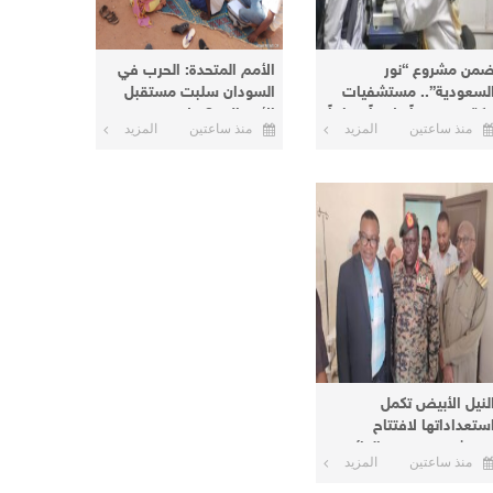
من مشروع “نور
الأمم المتحدة: الحرب في
لسعودية”.. مستشفيات
السودان سلبت مستقبل
كة تنفذ يوماً علاجياً مجانياً
الأطفال و8 ملايين منهم
منذ ساعتين
المزيد
منذ ساعتين
المزيد
أم درمان وتعلن يوماً آخر
خارج المدارس
البحر الأحمر
لنيل الأبيض تكمل
ستعداداتها لافتتاح
ستشفى عمر نور الدائم
منذ ساعتين
المزيد
منطقة نعيمة اليوم