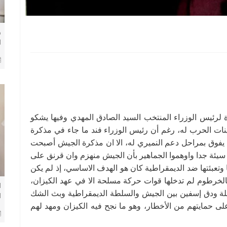
ض
ا
م
ب
ب
يش الشهيرة لرئيس الوزراء المنتخب السيد الصادق المهدي وفيها يشكو
ات الحرب له، رغم أن رئيس الوزراء فند ما جاء في مذكرة
يفوق بمراحل دعم النميري له، الا ان مذكرة الجيش أصبحت
 سيئة جدا واوهموا الجماهير بأن الجيش منهزم وان قرنق على
تعبئتها ضد الديمقراطية كان هو الهدف الاساسي، إذ لم يكن
لخرطوم لم تدخلها قوات حركة مسلحة الا في عهد الكيزان،
ا
لبلة ودق إسفين بين الجيش والسلطة الديمقراطية وبث الشك
ا
 حمايتهم من الأخطار، وهو ما نجح فيه الكيزان ومهد لهم
م
ب