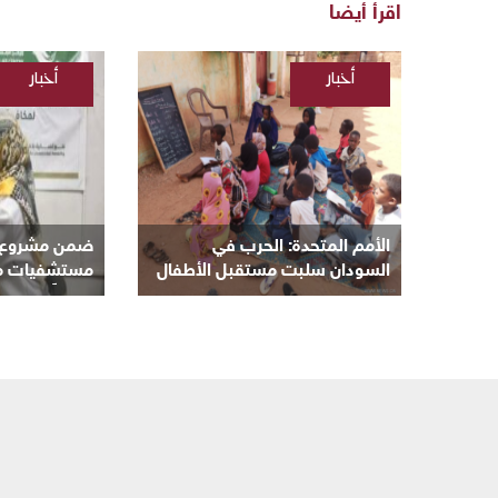
اقرأ أيضا
أخبار
أخبار
/
/
السودانية
السودانية
الأمم المتحدة: الحرب في
ضمن مشروع “ن
السودان سلبت مستقبل الأطفال
مستشفيات مكة 
و8 ملايين منهم خارج المدارس
مجانياً بأم درم
بالبحر الأحمر