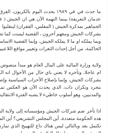
عدمان التعريفة) بينما التهمة الآن هي ان الجيش ( غ
الجماهير بمذكرة الجيش ( المفلس، الفقران) لينقلبوا ع
بشركات الجيش ومعهم آخرون ، القضية ليست كما تظنها
وبما يملكه او ما لا يملكه الجيش، وإنما القضية الاس
الحاكمة، من أجل إحداث الثغرات وتغيير مواقع اللاعبين
ولاية وزارة المالية على المال العام هو مبدأ منصوص ع
ام عاجلا، وتأخره لا يعني باي حال من الأحوال انه الك
بشركات الجيش، وإنما بإصلاح الأحزاب السياسية وإصلاح
بتجرد ونكران ذات، الذي يحدث الآن هو العكس تماما
والمدنيين، وهو أسلوب خاطيء لا يشبه الفترة الانتقالية
اذا تأخر ضم شركات الجيش ومؤسساته إلى ولاية المال
هذه الحكومة متعددة، أين المجلس التشريعي؟ أين المف
تكتمل بعد وبالتالي ليس هناك داع للتهييج الذي تم