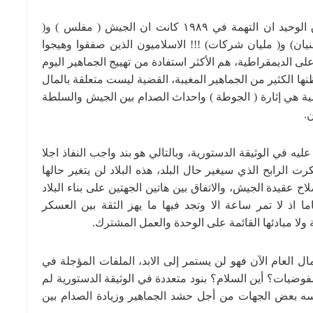
ما حدث في في ١٩٨٩ يحدث اليوم بالكربون، الفرق الوحيد ان التهمة في ١٩٨٩ كانت ان الجيش ( مفلس ) و(
نيان) و( مليان شركات) !!! الاسلاميون الذين صفقوا وهيجوا
لى الديمقراطية، هم الأكثر استفادة من تهييج الجماهير اليوم
 الكثير من الجماهير المغيبة، القضية ليست متعلقة بالمال
اسية هي إثارة ( الجوطة ) واحداث الصدام بين الجيش والسلطة
.
ليه في الوثيقة الدستورية، وبالتالي هو بند واجب النفاذ اجلا
رت الرابح الذي سيغير حال البلد، هذه البلاد لن يتغير حالها
 عقيدة الجيش، والاتفاق بين هاتين الجهتين على بناء البلاد
 اذ لا تمر ساعة الا وتجد فيها ما يهز الثقة بين العسكر
 ولا مبادئها القائمة على الوحدة والعمل المشترك.
 العام الآن فهو لن يستمر إلى الابد، الملفات المؤجلة في
وضيات؟ أين السلام؟ بنود متعددة في الوثيقة الدستورية لم
ارسه بعض الجهات من أجل حشد الجماهير وزيادة الصدام بين