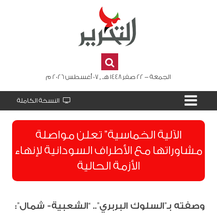
الجمعة - 22 صفر 1448 هـ , 07 أغسطس 2026 م
النسخة الكاملة
الآلية الخماسية” تعلن مواصلة
مشاوراتها مع الأطراف السودانية لإنهاء
الأزمة الحالية
وصفته بـ”السلوك البربري”.. “الشعبية- شمال”: