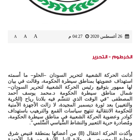
A
26 أغسطس 2020
04:27 م
A
A
الخرطوم - التحرير
أدانت الحركة الشعبية لتحرير السودان –الحلو– ما أسمته
استهداف عضويتها بمناطق سيطرة الحكومة، وقالت في بيان
لها ممهور بتوقيع رئيس الحركة الشعبية لتحرير السودان–
شمال مناطق سيطرة الحكومة د.محمد يوسف أحمد
المصطفى “في الوقت الذي تتنسَّم فيه بلادنا رياح (الحُرية
والتغيير) بعد ثورة ديسمبر المجيدة، لا زالت الأجهزة الأمنية
للحكومة الانتقالية تنتهج سياسات القمع والترهيب باستهداف
كوادر وعضوية الحركة الشعبية في مناطق سيطرة الحكومة،
ومُصادرة حرية التعبير والنشاط السِّياسي السِّلمي”.
وأكدت الحركة اعتقال (8) من أعضائها بمنطقة قنيص شرق
بمحلية الروصيرص في ولاية النيل الأزرق من قبل الأجهزة