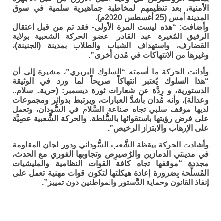
الأمنية، بعد تنظيمهم لمخاطبة جماهيرية سلمية في سوق
المدينة أمس (25 أغسطس 2020م).
وأضافت: “هذه ليست المرة الأولى- فقد تم من قبل اعتقال
الرفيق المُغيرة عبد القادر- عضو الحركة الشعبية بولاية
القضارف، واستهداف الشباب والطلاب بمدينة (الجنينة)،
وغيرها من الانتهاكات في مُدن أخرى”.
وأدانت الحركة ما أسمته “السلوك البربري”، مشيرة إلى أن
“هذا السلوك يُعتبر انتهاكاً صريحاً لما ورد في الوثيقة
الدستورية، و رِدَّة عن شعارات ثورة ديسمبر: (حرية.. سلام..
وعدالة)، وأنه مُدان بأشدَّ العبارات، ويرتبط بدوائر ومجموعات
لديها موقف سلبي تجاه صناعة السَّلام في السُّودان، وتعمل
على فرض رؤيتها باستقوائها بالسُّلطة. والحركة الشَّعبية عصِيَّة
على الإرهاب والابتزاز الرخيص”.
وأشادت الحركة بيقظة الشَّعب السُّوداني ودور لجان المقاومة
في مدينتي الدمازين والرُصيرِص وتجاوبها الفوري مع الحدث،
مجددة “موقفها تجاه كافة القوات النظامية والمليشيات
المُسلَّحة بِضرورة إعادة هيكلتها لتكون قوات مهنية تعمل على
إنفاذ القانون وحماية الدَّستور والمواطنين دون تمييز”.