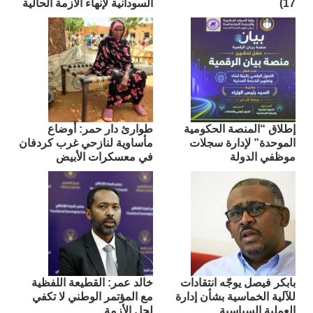
17)
السودانية لإنهاء الأزمة الحالية
إطلاق “المنصة الحكومية
طوارئ دار حمر: أوضاع
الموحدة” لإدارة سجلات
مأساوية لنازحي غرب كردفان
موظفي الدولة
في معسكرات الأبيض
بابكر فيصل يوجّه انتقادات
​خالد عمر: القطيعة اللفظية
للآلية الخماسية بشأن إدارة
مع المؤتمر الوطني لا تكفي
العملية السياسية
لحل الأزمة