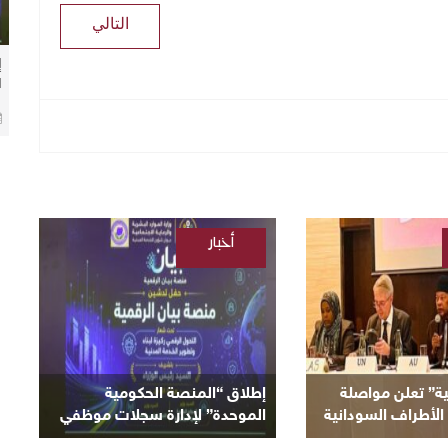
التالي
إ
ا
م
أخبار
/
السودانية
ية” تعلن مواصلة
إطلاق “المنصة الحكومية
الأطراف السودانية
الموحدة” لإدارة سجلات موظفي
لحالية
الدولة