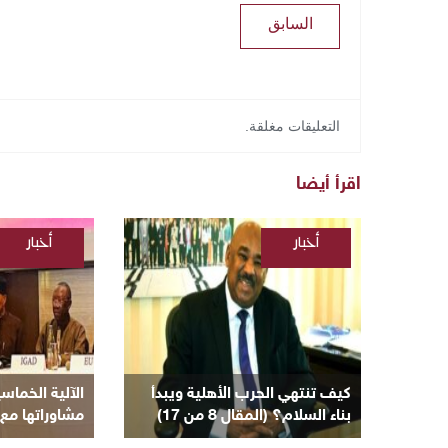
السابق
التعليقات مغلقة.
اقرأ أيضا
أخبار
أخبار
/
/
السودانية
السودانية
/
مقالات
كيف تنتهي الحرب الأهلية ويبدأ
الآلية الخماس
بناء السلام؟ (المقال 8 من 17)
مشاوراتها مع 
لإنهاء الأزمة ا