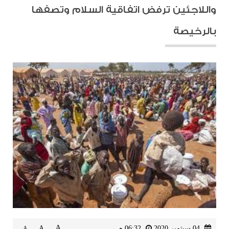
واللاجئين ترفض اتفاقية السلام وتصفها
بالرخيصة
A
04 سبتمبر 2020
06:32 م
A
A