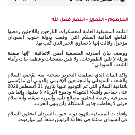
الخرطوم - التحرير - انتصار فضل الله
اعلنت المنسقية العامة لمعسكرات النازحين واللاجئين رفضها
القاطع اتفاقية السلام التي وقعت بدولة جنوب السودان
مؤخراً، وقالت إنها لا تساوي الحبر الذي كُتب بها.
ووصف بيان أصدرته المنسقية أمس الاتفاقية: “إنها صفقة
هزيلة لا تلبي الطموحات، ولا تليق بتضحيات وعظمة بنات وأبناء
الشعب السوداني”.
واكد البيان الذي تسلمت التحرير نسختة منه لمُحبي السلام
والشعب السوداني والمجتمعين الإقليمي والدولي أن ما يُسمى
باتفاقية السلام التي تم التوقيع عليها بتاريخ 31 أغسطس2020
على جماجم وأشلاء الشهداء ودموع الأبرياء لا يمثلها، وإنما هي
مسرحية رخيصة لتحقيق مصالح ذاتية وأُسرية ضيقة، وأنه سلام
جزئي لا يخاطب جذور المشكلة ولن ينهي الحرب.
واشاد ت المنسقية بجُهود دولة جنوب السودان لتحقيق السلام
في السودان ممثلة في فخامة الرئيس سلفا كير ميارديت.