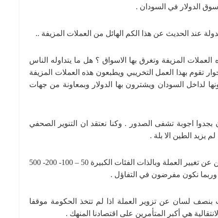
وق الدولار في السودان .
ولة عند الحديث عن هذا الكم الهائل من العملات المزيفة ..
العملات المزيفة وتغرق بها الاسواق ؟ هل ما يتداوله الناس
 تقوم بهذا العمل التخريبي ويطبعون هذه العملات المزيفة
نها لداخل السودان ويشترون بها الدولار وبمعاونة من جهات
 بجدوا اجوبة تشفى الصدور . وكنا نعتقد ان التنوير الصحفي
زيد الطين الا بلة .
مازلت متفائلا ان الحكومة ربما ستفاجيء الجميع وتعلن عن تغيير العملة وبالذات الفئات الكبيرة 50 – 100- 200- 500
 . وربما نكون مفرضون في التفاؤل .
 بنصف لسان عن تزوير العملة اذا لم تتخذ الحكومة موقفا
تقالية هي أكبر المتأمرين على اقتصادنا المنهك .