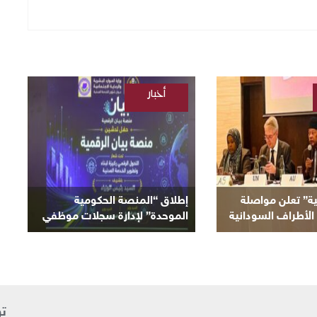
أخبار
/
السودانية
ية” تعلن مواصلة
إطلاق “المنصة الحكومية
الأطراف السودانية
الموحدة” لإدارة سجلات موظفي
لحالية
الدولة
تو