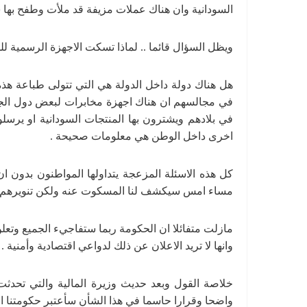
السودانية وان هناك عملات مزيفة قد ملأت وطفح بها س
ويظل السؤال قائما .. لماذا تسكت الاجهزة الرسمية للد
هل هناك دولة داخل الدولة هي التي تتولى طباعة هذه 
في مجالسهم ان هناك اجهزة مخابرات لبعض دول الجوار
في بلادهم ويشترون بها المنتجات السودانية او يرسلو
اخرى داخل الوطن هي معلومات صحيحة .
كل هذه الاسئلة المزعجة يتداولها المواطنون بدون ان
مساء امس سيكشف لنا المسكوت عنه ولكن تنويرهم لم ي
وانها لا تريد الاعلان عن ذلك لدواعي اقتصادية وأمنية
خلاصة القول وبعد حديث وزيرة المالية والتي تحدثت
واضحا وقرارا حاسما في هذا الشأن سأعتبر حكومتنا الان