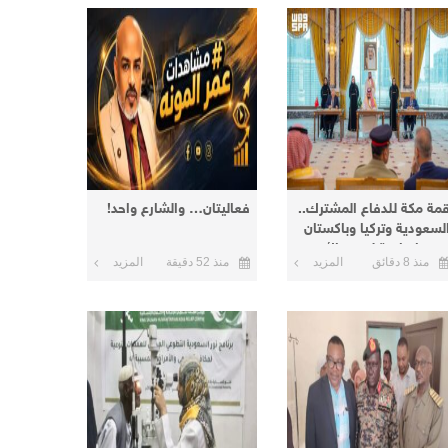
مة مكة للدفاع المشترك..
فعاليتان… والشارع واحد!
لسعودية وتركيا وباكستان
وقع اتفاقية لتعزيز الأمن
منذ 8 دقائق
المزيد
منذ 52 دقيقة
المزيد
الردع