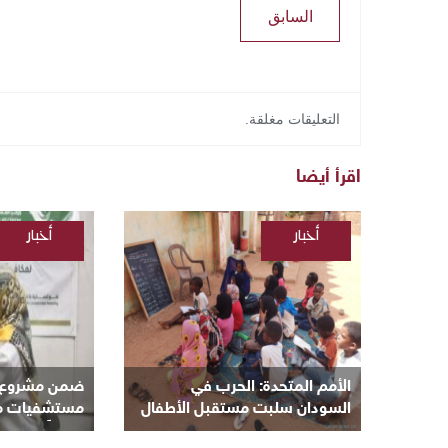
السابق
التعليقات مغلقة.
اقرأ أيضا
أخبار
أخبار
/
/
السودانية
السودانية
الأمم المتحدة: الحرب في
ضمن مشروع “ن
السودان سلبت مستقبل الأطفال
مستشفيات مكة 
و8 ملايين منهم خارج المدارس
مجانياً بأم درم