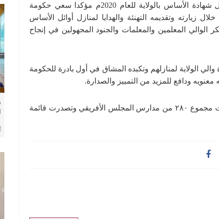
تعهد والي البحر الأحمر عبدالله شنقراي برعاية أوائل شهادة الأساس بالولاية للعام 2020م مؤكدا سعي حكومة
 خلال زيارته وتقديمه التهنئة والهدايا لمنازل أوائل الأساس
ر الوالي المعلمين والمعلمات والجنود المجهولين في إنجاح
 والي الولاية لمنازلهم وتكبده المشاق في أول بادرة للحكومة
 معنويه ودافع للمزيد من التمييز والصدارة.
ق
الجدير بالذكر أن التلميذة بيان خالد عبدالرحمن أحرزت مجموع ٢٨٠ من مدارس المجلس الأفريقي وتصدرت قائمة
ا
ت
و