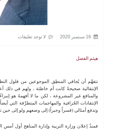
16 سبتمبر 2020
لا توجد تعليقات
هيثم الفضل
نتفهَّم أن يُجافي المنطِق الموجوعين من فلول النظا
الإنتقالية صحيحةً كانت أم خاطئة ، ولهم في ذلك أعذ
والمنافع غير المشروعة ، لكن ما لا أفهمهُ هو إنبراءُ
الإنتقادات الجُزافية والمهاجمات المتطرِّفة التي أ
وتدفع أمثالي (قسراً وجبراً) إلى وضعهم ولو إلى حين ت
فمنذُ إعلان وزارة التربية وإدارة المناهج أول أمس ا