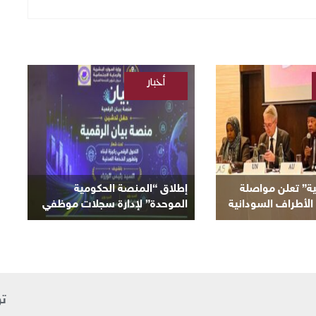
أخبار
/
السودانية
ية” تعلن مواصلة
إطلاق “المنصة الحكومية
الأطراف السودانية
الموحدة” لإدارة سجلات موظفي
لحالية
الدولة
تو