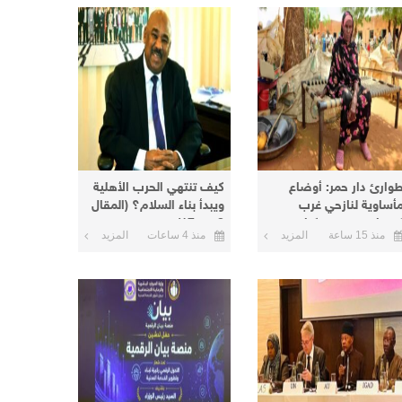
وارئ دار حمر: أوضاع
كيف تنتهي الحرب الأهلية
أساوية لنازحي غرب
ويبدأ بناء السلام؟ (المقال
ردفان في معسكرات
8 من 17)
منذ 15 ساعة
المزيد
منذ 4 ساعات
المزيد
لأبيض