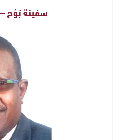
سفينة بَوْح 