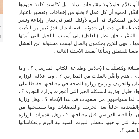
أو تقدِّم حلولاً ولا مقترحات بديلة ، بل كرَّست كافة جهودها
إتفَّق الجميع أن كل عمل لا يخلو من إخفاقات وتقصير بإعتبار
الإخلاص المشكوك في أمره لأولئك النفر في تبيان وإذاعة ونشر
ا
م
حيطة التي أدت إلى حدوثهِ ، فيه بلا شك قدرٌ كبير من الخُبث
ا
تنمُّر ، فإن نظر (العاقل) إلى أسباب التأجيل التي أبدتها
ا
هامها ، فهي للذين يحكمون بالعدل ليست مسئولة عن الفشل
ضعنا للمنطق وسألنا أنفسنا الأسئلة التالية ،
لصيانة ومُتطلَّبات الإجلاس وطباعة الكتاب المدرسي ؟ ، وما
 ، هدم وأضَّر بالمئات من المدارس ؟ ، وما علاقة الوزارة
فيضان والخريف وبرامج وزارة الصحة في معالجتها حفاظاً على
يجاد حلول جذرية لمشكلة الخبز التي أعجزت وزارة التجارة ؟ ،
لما سيواجهون من صعوبات في هذا الإتجاه ؟ ، وهل وزارة
، والمُنعدمة حالياً بعد الخريف والفيضانات وما سيصحبها من
دأ العام الدراسي قبل معالجتها ؟ ، وهل تقديرات الوزارة
ئية التي تواجهها معظم البيوت السودانية اليوم وإنعكاساتها
 يعيب ؟.