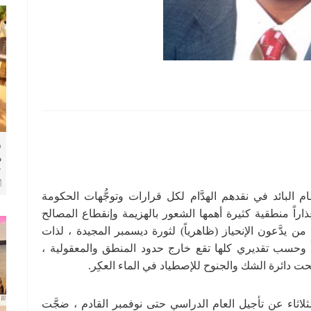
ط
م
ك
ا
م البائد في نقدهم الهدَّام لكل قرارات وتوجُّهات الحكومة
اراً منطقية كثيرة أهمها الشعور بالهزيمة وإنقطاع المصالح
 من يدَّعون الإنحياز (ظاهرياً) لثورة ديسمبر المجيدة ، لذات
يضاً وحسب تقديري كلها تقع خارج حدود المنطق والمعقولية ،
حت دائرة الشك والجنوح للإصطياد في الماء العكِر.
لثلاثاء عن تأجيل العام الدراسي حتى نوفمبر القادم ، ضجَّت