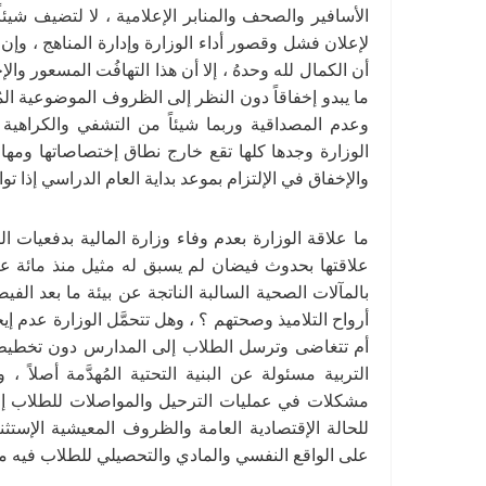
الأسافير والصحف والمنابر الإعلامية ، لا لتضيف شيئاً 
لإعلان فشل وقصور أداء الوزارة وإدارة المناهج ، وإن 
أن الكمال لله وحدهُ ، إلا أن هذا التهافُت المسعور و
ما يبدو إخفاقاً دون النظر إلى الظروف الموضوعية المُ
وعدم المصداقية وربما شيئاً من التشفي والكراهية وال
الوزارة وجدها كلها تقع خارج نطاق إختصاصاتها وم
والإخفاق في الإلتزام بموعد بداية العام الدراسي إذا توا
ما علاقة الوزارة بعدم وفاء وزارة المالية بدفعيات ا
علاقتها بحدوث فيضان لم يسبق له مثيل منذ مائة عام
بالمآلات الصحية السالبة الناتجة عن بيئة ما بعد ال
أرواح التلاميذ وصحتهم ؟ ، وهل تتحمَّل الوزارة عدم إ
أم تتغاضى وترسل الطلاب إلى المدارس دون تخطيط 
التربية مسئولة عن البنية التحتية المُهدَّمة أصلاً 
مشكلات في عمليات الترحيل والمواصلات للطلاب إن ب
للحالة الإقتصادية العامة والظروف المعيشية الإستثنا
على الواقع النفسي والمادي والتحصيلي للطلاب فيه ما