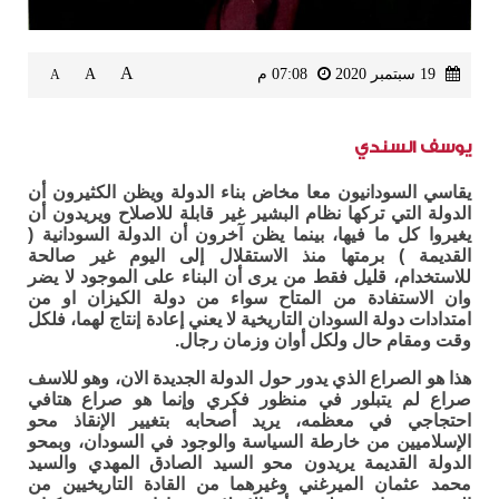
A
19 سبتمبر 2020
07:08 م
A
A
يوسف السندي
يقاسي السودانيون معا مخاض بناء الدولة ويظن الكثيرون أن
الدولة التي تركها نظام البشير غير قابلة للاصلاح ويريدون أن
يغيروا كل ما فيها، بينما يظن آخرون أن الدولة السودانية (
القديمة ) برمتها منذ الاستقلال إلى اليوم غير صالحة
للاستخدام، قليل فقط من يرى أن البناء على الموجود لا يضر
وان الاستفادة من المتاح سواء من دولة الكيزان او من
امتدادات دولة السودان التاريخية لا يعني إعادة إنتاج لهما، فلكل
وقت ومقام حال ولكل أوان وزمان رجال.
هذا هو الصراع الذي يدور حول الدولة الجديدة الان، وهو للاسف
صراع لم يتبلور في منظور فكري وإنما هو صراع هتافي
احتجاجي في معظمه، يريد أصحابه بتغيير الإنقاذ محو
الإسلاميين من خارطة السياسة والوجود في السودان، وبمحو
الدولة القديمة يريدون محو السيد الصادق المهدي والسيد
محمد عثمان الميرغني وغيرهما من القادة التاريخيين من