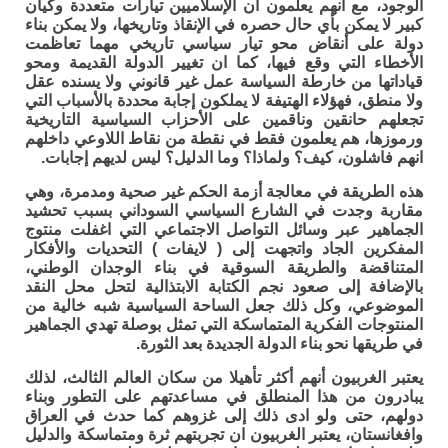
الوجود، مع انهم يعلمون أن الإسلاميين تيارات متعددة وكيان
كبير لا يمكن بأي حال حصره في الإنقاذ وتاريخها، ولا يمكن بناء
دولة على أنقاض محو تيار سياسي تاريخي مهما تعاظمت
الأخطاء التي وقع فيها، كما ان تغيير الدولة القديمة ومحو
قياداتها من خارطة السياسة عمل غير قانوني ولا يسنده عقل
ولا منطق، فهؤلاء الهتيفة لا يملكون إجابة محددة بالأسباب التي
تجعلهم حانقين وناقمين على الأحزاب السياسية التاريخية
ورموزها، هم يعلمون فقط في نقطة من نقاط اللاوعي داخلهم
انهم فاشلون، كيف؟ ولماذا؟ وما الدليل؟ ليس لديهم إجابات.
هذه الطريقة في معالجة أزمة الحكم غير صحية ومدمرة، وهي
مقاربة وجدت في الشارع السياسي السوداني بسبب تحشيد
الجماهير عبر وسائل التواصل الاجتماعي التي اغفلت منتوج
المفكرين الجاد واتجهت إلى ( لايفات ) التحديات والأفكار
المتناقضة والطريقة السوقية في بناء الوجدان الوطني،
بالإضافة إلى صعود نجم الكتابة الابتذالية لتحل محل النقد
الموضوعي، وكل ذلك جعل الساحة السياسية شبه خالية من
المنتوجات الفكرية المتماسكة التي تمثل بوصلة تهدي الجماهير
في طريقها نحو بناء الدولة الجديدة بعد الثورة.
يعتبر الغربيون أنهم أكثر تأهيلا من سكان العالم الثالث، لذلك
يبادرون من هذا المنطلق في مساعدتهم على التطور وبناء
دولهم، حتى ولو ادى ذلك إلى غزوهم كما حدث في العراق
وافغانستان، يعتبر الغربيون ان تجربتهم ثرة ومتماسكة والدليل