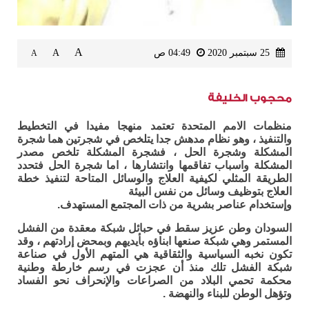
A
25 سبتمبر 2020
04:49 ص
A
A
محجوب الخليفة
منظمات الامم المتحدة تعتمد منهجا مفيدا في التخطيط
والتنفيذ ، وهو نظام مدهش جدا يتلخص في شجرتين هما شجرة
المشكلة وشجرة الحل ، فشجرة المشكلة تلخص مصدر
المشكلة واسباب تفاقمها وانتشارها ، اما شجرة الحل فتحدد
الطريقة المثلي لكيفية العلاج والوسائل المتاحة لتنفيذ خطة
العلاج بتوظيف وسائل من نفس البيئة
وإستخدام عناصر بشرية من ذات المجتمع المستهدف.
السودان وطن عزيز سقط في حبائل شبكة معقدة من الفشل
المستمر وهي شبكة صنعها ابناؤه بأيديهم وبمحض إرادتهم ، وقد
تكون نخبه السياسية والثقاقية هي المتهم اﻷول في صناعة
شبكة الفشل تلك منذ أن عجزت في رسم خارطة وطنية
محكمة تحمي البلاد من الصراعات واﻹنحراف نحو الفساد
وتؤهل الوطن للبناء والنهضة .