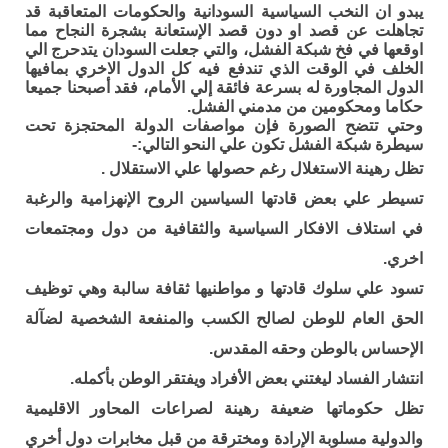
يبدو ان النخب السياسية السودانية والحكومات المتعاقبة قد
تجاهلت عن قصد او دون قصد اﻹستعانة بشجرة النجاح مما
اوقعها في فخ شبكة الفشل، والتي جعلت السودان يتدحرج الي
الخلف في الوقت الذي تندفع فيه كل الدول الاخري بمافيها
الدول المجاورة له بسرعة فائقة إلي اﻷمام، فقد أصبحنا جميعا
حكاما ومحكومين من مدمني الفشل.
وحتي تتضح الصورة فإن مواصفات الدولة المحتجزة تحت
سيطرة شبكة الفشل تكون علي النحو التالي:-
تظل رهينة الاستغلال رغم حصولها علي الاستقلال .
تسيطر علي بعض قادتها السياسين الروح اﻹنهزامية والرغبة
في استلاف الافكار السياسية والثقافية من دول ومجتمعات
اخري.
تسود علي سلوك قادتها و مواطنيها ثقافة سالبة وهي توظيف
الحق العام للوطن لصالح الكسب والمنفعة الشخصية لضآلة
اﻹحساس بالوطن وحقه المقدس.
انتشار الفساد ليغتني بعض اﻷفراد ويفتقر الوطن بأكمله.
تظل حكوماتها ضعيفة رهينة لصراعات المحاور الاقليمية
والدولية مسلوبة اﻹرادة ومخترقة من قبل مخابرات دول أخري