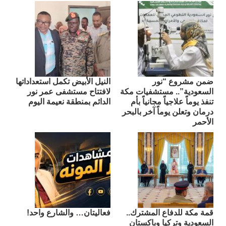
ضمن مشروع “نور
النيل الأبيض تكمل استعداداتها
السعودية”.. مستشفيات مكة
لافتتاح مستشفى عمر نور
تنفذ يوماً علاجياً مجانياً بأم
الدائم بمنطقة نعيمة اليوم
درمان وتعلن يوماً آخر بالبحر
الأحمر
قمة مكة للدفاع المشترك..
فعاليتان… والشارع واحد!
السعودية وتركيا وباكستان