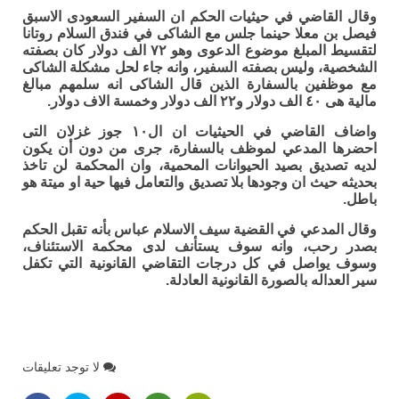
وقال القاضي في حيثيات الحكم ان السفير السعودى الاسبق
فيصل بن معلا حينما جلس مع الشاكى في فندق السلام روتانا
لتقسيط المبلغ موضوع الدعوى وهو ٧٢ الف دولار كان بصفته
الشخصية، وليس بصفته السفير، وانه جاء لحل مشكلة الشاكى
مع موظفين بالسفارة الذين قال الشاكى انه سلمهم مبالغ
مالية هى ٤٠ الف دولار و٢٢ الف دولار وخمسة الاف دولار.
واضاف القاضي في الحيثيات ان ال١٠ جوز غزلان التى
احضرها المدعي لموظف بالسفارة، جرى من دون أن يكون
لديه تصديق بصيد الحيوانات المحمية، وان المحكمة لن تاخذ
بحديثه حيث ان وجودها بلا تصديق والتعامل فيها حية او ميتة هو
باطل.
وقال المدعي في القضية سيف الاسلام عباس بأنه تقبل الحكم
بصدر رحب، وانه سوف يستأنف لدى محكمة الاستئناف،
وسوف يواصل في كل درجات التقاضي القانونية التي تكفل
سير العداله بالصورة القانونية العادلة.
لا توجد تعليقات