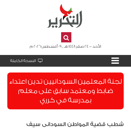
الأحد - 24 صفر 1448 هـ , 09 أغسطس 2026 م
النسخة الكاملة
لجنة المعلمين السودانيين تدين اعتداء
ضابط ومعتمد سابق على معلم
بمدرسة في كرري
شطب قضية المواطن السودانى سيف