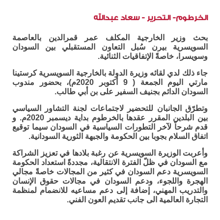
الخرطوم- التحرير - سعاد عبدالله
بحث وزير الخارجية المكلف عمر قمرالدين بالعاصمة
السويسرية بيرن سُبل التعاون المستقبلي بين السودان
وسويسرا، خاصةً الإتفاقيات الثنائية.
جاء ذلك لدي لقائه وزيرة الدولة بالخارجية السويسرية كرستينا
مارتي اليوم الجمعة ( 9 أكتوبر 2020م)، بحضور مندوب
السودان الدائم بجنيف السفير على بن أبي طالب.
وتطرّق الجانبان للتحضير لاجتماعات لجنة التشاور السياسي
بين البلدين المقرر عقدها بالخرطوم بداية ديسمبر 2020م. و
قدم شرحاً لآخر التطورات السياسية في السودان سيما توقيع
اتفاق السلام بجوبا بين الحكومة والجبهة الثورية السودانية.
وأعربت الوزيرة السويسرية عن رغبة بلادها في تعزيز الشراكة
مع السودان في ظلّ الفترة الانتقالية، مجددةً استعداد الحكومة
السويسرية دعم السودان في كثير من المجالات خاصةً مجالي
الهجرة واللجوء، ودعم السودان في مجالات حقوق الإنسان
والتدريب المهني، إضافة إلى دعم مساعيه للانضمام لمنظمة
التجارة العالمية الى جانب تقديم العون الفني.