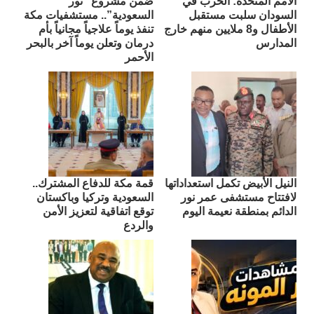
الأمم المتحدة: الحرب في
ضمن مشروع “نور
السودان سلبت مستقبل
السعودية”.. مستشفيات مكة
الأطفال و8 ملايين منهم خارج
تنفذ يوماً علاجياً مجانياً بأم
المدارس
درمان وتعلن يوماً آخر بالبحر
الأحمر
النيل الأبيض تكمل استعداداتها
قمة مكة للدفاع المشترك..
لافتتاح مستشفى عمر نور
السعودية وتركيا وباكستان
الدائم بمنطقة نعيمة اليوم
توقع اتفاقية لتعزيز الأمن
والردع