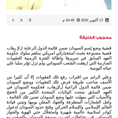
A
23 أكتوبر 2020
04:49 م
A
A
محجوب الخليفة
قضية وضع إسم السودان ضمن قائمة الدول الرعاية لﻹ رهاب
قضية مصنوعة بخبث استخباراتي امريكي ساهم سلوك حكومة
العهد السابق في تمريرها واطالة الفترة الزمنية للعقوبات
الصارمة التي ارهقت الشعب السوداني ولم تزل تؤثر سلبا علي
حياته اليومية.
وعلي الرغم من اقتراب رفع تلك العقوبات إﻻ أن كثيرا من
اﻷسف صاحب طريقة فرض تلك العقوبات ووضع السودان
ضمن قائمة الدول الراعية لﻹرهاب، فحكومة السودان في
العهد السابق منحت الولايات المتحدة الكثير من الحجج
واﻷسباب التي سهلت عليها وضع السودان ضمن تلك القائمة ،
ولعل الشعارات المتطرفة والجهاد المعلن يومها وتبني قيادة
العالم اﻹسلامي واﻹسلام الحركي وفتح حدود السودان لدخول
كوادر اسلامية عالمية شهيرة واستغلال حتي الهوية والجواز
السوداني في نشاطات اضرت بسمعة السودان والصقت به