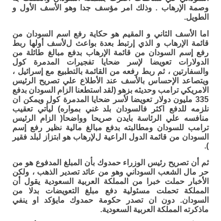
وصمة اﻹرهاب . وذلك امر مؤسف جدا وهو اﻷسف اﻷول و
الطويل.
اما اﻷسف الثاني و المقيم هو حكاية رفع اسم السودان من
قائمة اﻹرهاب و الذي إرتبط بعدة بواعث لﻷسف أولها ربط
رفع إسم السودان من قائمة اﻹرهاب بدفع مبالغ طائلة من
الدولارات تعويضا ﻹسر ضحايا تفجيرات المدمرة كول
والسفارتين ، ثم ربط رفعه من القائمة بالتطبيع مع إسرائيل ،
ويتصاعد اﻹحساس باﻷسف عند اﻷطلاع علي تصريح الرئيس
الامريكي ترامب وحديثه بزهو (لقد استطعنا الزام السودان بدفع
335 مليون دولار تعويضا ﻷسر ضحايا المدمرة كول ويمكن ان
نلزمه للدفع اكثر فالسودان بلد غني بمواره) ليأتي تعقيب
منافسه علي الرئاسة بايدن صريحا وواضحا( الزام الرئيس
ترامب للسودان ومطالبته بدفع مبالغ مالية نظير رفع إسم
السودان من قائمة الدول الراعية لﻹرهاب هو ابتزاز لبلد فقير
).
ثم أن تصريح رئيس الوزراء حمدوك بأن المبلغ المدفوع هو من
حر مال الشعب السوداني وهو من عائد تصدير الذهب ، ولكن
اﻷخبار حملت خبرا من المملكة العربية السعودية يقول أن
المملكة تحملت مسئولية دفع مبلغ التعويضات بدلا من
السودان. دون ان تصدر حكومة حمدوك مايؤكد او ينفي
ماذكرته المملكة العربية السعودية.