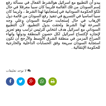
يبدو أن التطبيع مع اسرائيل هوالشرط الفعال في مسألة رفع
إسم السودان من تلك القائمة فلربما كان سببا معرقلا في حال
تلكؤ الحكومة السودانية في إستجابتها لهذا الشرط ، ولربما كان
سببا اساسيا في التسريع في تنفيذ رفع السودان من قائمة دول
اﻹرهاب في حال إستجابت حكومة السودان وعلي وجه
السرعة لهذا الشرط ولحقت بدول التطبيع، لأن التطبيع
السوداني مع اسرائيل هدف انتخابي للرئيس ترامب وهو تعزيز
ﻹنجازه ﻹكتساح اسرائيل لكل حصون المنطقة ودولها وانهاء
الصراع المزمن في منطقة الشرق اﻷوسط واﻵرحج أن تكون
استجابة السودان سريعة وفق الحسابات الداخلية والخارجية
للحكومة اﻹنتقالية .
لا توجد تعليقات