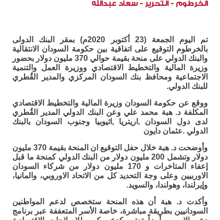
الخرطوم - التحرير - سعاد عبدالله
تم اليوم الجمعة (23 أكتوبر 2020م) بمقر البنك الدولى
بالخرطوم التوقيع على اتفاقية بين حكومة السودان الانتقالية
والبنك الدولي على منحة بقيمة حوالي 370 مليون دولار بحضور
وزيرة المالية والتخطيط الاقتصادي ووزيرة العمل والتنمية
الاجتماعية ومحافظ بنك السودان المركزي والمدير القُطري
للبنك الدولي.
ووقع عن حكومة السودان وزيرة المالية والتخطيط الاقتصادي
المكلفة د. هبة محمد علي وعن البنك الدولي المدير القُطري
لدى دول السودان ,اريتريا ,اثيوبيا وجنوب السودان بالبنك
الدولي .عثمان دايون
وأوضحت د. هبة خلال حفل التوقيع ان المنحة بقيمة 370 مليون
دولار وتشمل 200 مليون دولار من البنك الدولي كمنحة ما قبل
إعفاء المتاخرات و 170 مليون دولار من شركاء السودان
الاوربيين وعلى وجة التحديد كل من الاتحاد الاوروبي، والمانيا،
وإيرلندا، وهولندا، والسويد.
وأكدت د. هبة أن هذه المنحة ستخصص لدعم المواطنين
السودانيين بطريقة مباشرة، خاصة الأسر المتعففة عبر برنامج