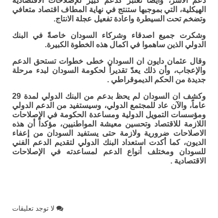
دعم الاسر، وأيضاً تعتبر كدعم كبير للإصلاحات الاقتصادية
الهيكلية، التي بموجبها ستنتج في نهاية المطاف اقتصاد متعافي
وتضخم تحت السيطرة واعادة تفعيل عجلة الانتاج.
وشكرت جميع اصدقاء وشركاء السودان خاصةً في البنك
الدولي الذين ساهموا في اكمال هذه الخطوة الكبيرة.
وقال عثمان دايون ان السودان خطى خطوات تستحق الدعم
والإعجاب، وأن ذلك يعدّ تقديراً لحكومة السودان لبدء مرحلة
جديدة من الحكم الديموقراطي .
وكشف ان السودان لم يحظ بدعم من البنك الدولي لمدة 29
عاماً، والآن عاد للمجتمع الدولي، وسيستفيد من الدعم الدولي
ومؤسسات التمويل الدولية ومساعدة الحكومة في الإصلاحات
اللازمة للاقتصاد وتحسين معيشة المواطنيين، مؤكداً أن هذه
الاصلاحات ضرورية ولازمة حتى يستفيد السودان من إعفاء
الديون، كما أكدت استعداد البنك الدولي لتقديم الدعم الفني
للسودان ومختلف أنواع الدعم لمساعدته في الإصلاحات
الاقتصادية .
لا توجد تعليقات