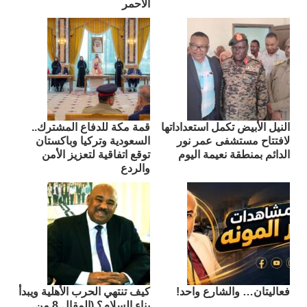
الأحمر
النيل الأبيض تكمل استعداداتها
قمة مكة للدفاع المشترك..
لافتتاح مستشفى عمر نور
السعودية وتركيا وباكستان
الدائم بمنطقة نعيمة اليوم
توقع اتفاقية لتعزيز الأمن
والردع
فعاليتان… والشارع واحد!
كيف تنتهي الحرب الأهلية ويبدأ
بناء السلام؟ (المقال 8 من