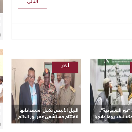
التالي
ا
ا
م
ب
أخبار
/
السودانية
ا
ور السعودية”..
النيل الأبيض تكمل استعداداتها
ا
تنفذ يوماً علاجياً
لافتتاح مستشفى عمر نور الدائم
ان وتعلن يوماً آخر
بمنطقة نعيمة اليوم
خ