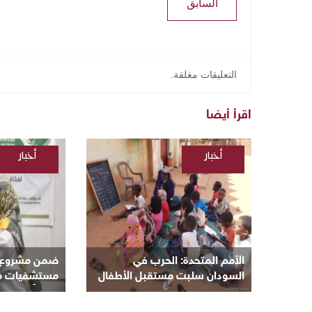
السابق
التعليقات مغلقة.
اقرأ أيضا
أخبار
أخبار
/
/
السودانية
السودانية
الأمم المتحدة: الحرب في
ضمن مشروع “ن
السودان سلبت مستقبل الأطفال
مستشفيات مكة 
و8 ملايين منهم خارج المدارس
مجانياً بأم درم
بالبحر الأحمر