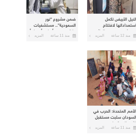
لنيل الأبيض تكمل
ضمن مشروع “نور
ستعداداتها لافتتاح
السعودية”.. مستشفيات
ستشفى عمر نور الدائم
مكة تنفذ يوماً علاجياً مجانياً
منذ 12 ساعة
المزيد
منذ 11 ساعة
المزيد
منطقة نعيمة اليوم
بأم درمان وتعلن يوماً آخر
بالبحر الأحمر
لأمم المتحدة: الحرب في
لسودان سلبت مستقبل
الأطفال و8 ملايين منهم
منذ 11 ساعة
المزيد
ارج المدارس