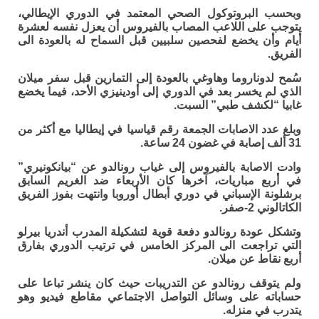
وبحسب البروتوكول الصحي المعتمد في الدوري الإيطالي،
يتوجب على اللاعب المصاب بالفيروس أن يعزل نفسه لعشرة
أيام وأن يخضع لفحصين سلبيين قبل السماح له بالعودة الى
الفريق.
سُمح لدوناروما وهاوغي بالعودة إلى التمارين قبل سفر ميلان
الذي لم يخسر بعد في الدوري إلى أودينيزي الأحد، فيما يخضع
غابيا “لكشف طبي” السبت.
وبلغ عدد الاصابات الجمعة رقم قياسيا في إيطاليا مع أكثر من
31 ألف إصابة في غضون 24 ساعة.
وادت الاصابة بالفيروس إلى غياب رونالدو عن “بيانكونيري”
في أربع مباريات، آخرها كان الأربعاء ضد الغريم السابق
برشلونة الإسباني في دوري أبطال أوروبا وانتهت بفوز الفريق
الكاتالوني 2-صفر.
وتشكل عودة رونالدو دفعة قوية لتشكيلة المدرب أندريا بيرلو
التي تراجعت الى المركز الخامس في ترتيب الدوري بفارق
أربع نقاط عن ميلان.
ولم يتوقف رونالدو عن التدريبات حيث كان ينشر تباعا على
حساباته على وسائل التواصل الاجتماعي مقاطع فيديو وهو
يتدرب في منزله.