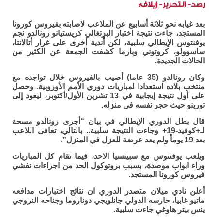
رصد- التحرير- إيلاف:
بعد غيابه نحو ثلاثة أسابيع عن الملاعب لاصابته بفيروس كورونا
المستجد، جاءت نتيجة اختبار البرتغالي كريستيانو رونالدو نجم
يوفنتوس الإيطالي سلبية، لكن أندية أخرى على غرار أتالانتا،
ساسوولو، كروتوني وبارما كشفت الجمعة عن الكثير من
الحالات الجديدة.
وكان رونالدو (35 عاما) أصيب بالفيروس خلال تواجده مع
منتخب بلاده استعدادا لمباريات دوري الأمم الأوروبية. وحصل
على أول نتيجة إيجابية في 13 تشرين الأول/أكتوبر، ليعود إلى
تورينو حيث حجر نفسه في منزله.
قال بطل الدوري الإيطالي في بيان “أجرى رونالدو مسحة
لـ+كوفيد-19+ وجاءت النتيجة سلبية.. بالتالي، تعافى اللاعب
بعد 19 يوماً ولم يعد عرضة للعزل في المنزل”.
ويلعب يوفنتوس مع سبيتسيا الاحد، فيما تقام كل المباريات
وراء ابواب موصدة، بسبب بروتوكول الحد من اجراءات تفشي
فيروس كورونا المستجد.
أعلن نادي ميلان متصدر الدوري ان نتائج اختبارات مدافعه
ماتيو غابيا، حارسه الدولي جانلويجي دوناروما وجناحه النروجي
ينس بيتر هاوغي جاءت سلبية.