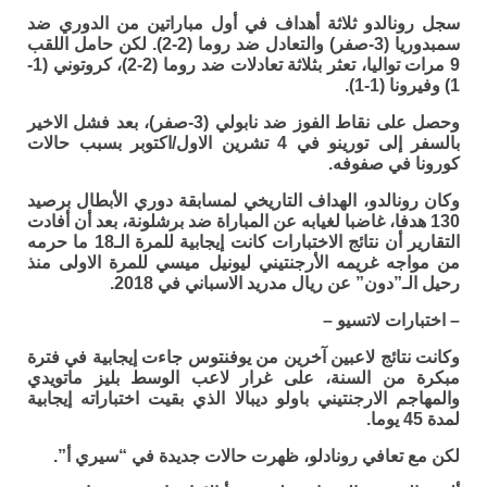
سجل رونالدو ثلاثة أهداف في أول مباراتين من الدوري ضد
سمبدوريا (3-صفر) والتعادل ضد روما (2-2). لكن حامل اللقب
9 مرات تواليا، تعثر بثلاثة تعادلات ضد روما (2-2)، كروتوني (1-
1) وفيرونا (1-1).
وحصل على نقاط الفوز ضد نابولي (3-صفر)، بعد فشل الاخير
بالسفر إلى تورينو في 4 تشرين الاول/اكتوبر بسبب حالات
كورونا في صفوفه.
وكان رونالدو، الهداف التاريخي لمسابقة دوري الأبطال برصيد
130 هدفا، غاضبا لغيابه عن المباراة ضد برشلونة، بعد أن أفادت
التقارير أن نتائج الاختبارات كانت إيجابية للمرة الـ18 ما حرمه
من مواجه غريمه الأرجنتيني ليونيل ميسي للمرة الاولى منذ
رحيل الـ”دون” عن ريال مدريد الاسباني في 2018.
– اختبارات لاتسيو –
وكانت نتائج لاعبين آخرين من يوفنتوس جاءت إيجابية في فترة
مبكرة من السنة، على غرار لاعب الوسط بليز ماتويدي
والمهاجم الارجنتيني باولو ديبالا الذي بقيت اختباراته إيجابية
لمدة 45 يوما.
لكن مع تعافي رونادلو، ظهرت حالات جديدة في “سيري أ”.