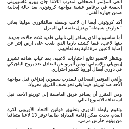
ألغي المؤتمر الصحافي لمدرب أتالانتا جان بييرو غاسبيريني
الجمعة في برغامو عشية مواجهة كروتوني، بعد حالة إيجابية
ضمن جهازه الفني.
أكد كروتوني أيضا ان لاعب وسطه سالفاتوري مولينا يعاني
“عوارض بسيطة” ويعزل نفسه في المنزل.
أما ساسوولو الذي يسافر إلى نابولي فلديه ثلاث حالات جديدة،
بينها لاعب، فيما كشف بارما الذي يلعب على ارض إنتر عن
إصابة لاعبين مرة ثانية بعد تعافيهم.
وينتظر لاتسيو نتائج اختبارات لاعبيه، بعد غياب هدافه تشيرو
إيموبيلي والإسباني لويس ألبرتو عن التعادل ضد بروج البلجيكي
في دوري أبطال أوروبا كتدبير احترازي.
وألغي المؤتمر الصحافي للمدرب سيموني إينزاغي قبل مواجهة
الأحد ضد تورينو، فيما بقي نحو نصف الفريق معزولا.
ومن المقرر أن يسافر فريق العاصمة إلى تورينو الاحد، قبل
استضافة الاسبوع التالي.
وتقوم رابطة الدوري بتطبيق قوانين الاتحاد الأوروبي لكرة
القدم، بحيث يمكن إقامة المباراة طالما توفر 13 لاعبا متعافيا
من بينهم حارس مرمى.