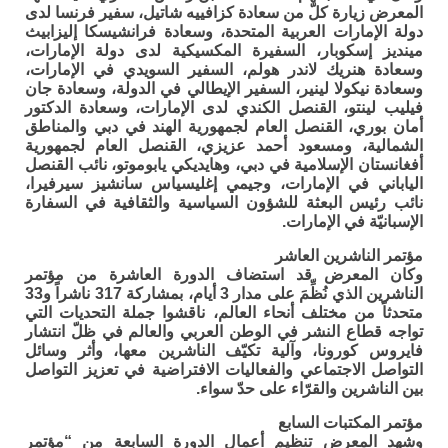
المعرض زيارة كلّ من سعادة كزافييه شاتيل، سفير فرنسا لدى
دولة الإمارات العربية المتحدة، وسعادة فرانشيسكا إليزابيث
مينديز إسكوبار، السفيرة المكسيكية لدى دولة الإمارات،
وسعادة هنريك لاندر هولم، السفير السويدي في الإمارات،
وسعادة نيكولا لينير، السفير الإيطالي في الدولة، وسعادة جان
فيليب لينتو، القنصل الكندي لدى الإمارات، وسعادة الدكتور
أمان بوري، القنصل العام لجمهورية الهند في دبي والمناطق
الشمالية، ومسعود أحمد عزيزي، القنصل العام لجمهورية
أفغانستان الإسلامية في دبي، وهايديكي يابوموتو، نائب القنصل
الياباني في الإمارات، وجيمي إغليسياس سانشيز سيرفيرا،
نائب رئيس البعثة للشؤون السياسية والثقافية في السفارة
الإسبانيّة في الإمارات.
مؤتمر الناشرين العاشر
وكان المعرض قد استضاف الدورة العاشرة من مؤتمر
الناشرين الذي نُظِّمَ على مدار 3 أيام، بمشاركة 317 ناشراً و33
متحدثاً من مختلف أنحاء العالم، ناقشوا جملة التحديات التي
تواجه قطاع النشر في الوطن العربي والعالم في ظلّ انتشار
فايروس كورونا، وآلية تكيّف الناشرين معها، وأثر وسائل
التواصل الاجتماعي والفعاليات الافتراضية في تعزيز التواصل
بين الناشرين والقرّاء على حدّ سواء.
مؤتمر المكتبات السابع
وشهد المعرض تنظيم أعمال الدورة السابعة من “مؤتمر