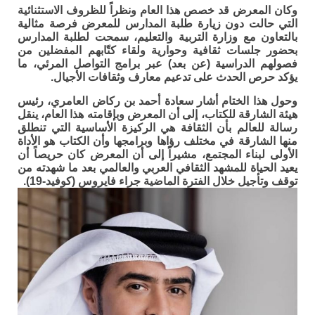
وكان المعرض قد خصص هذا العام ونظراً للظروف الاستثنائية
التي حالت دون زيارة طلبة المدارس للمعرض فرصة مثالية
بالتعاون مع وزارة التربية والتعليم، سمحت لطلبة المدارس
بحضور جلسات ثقافية وحوارية ولقاء كتّابهم المفضلين من
فصولهم الدراسية (عن بعد) عبر برامج التواصل المرئي، ما
يؤكد حرص الحدث على تدعيم معارف وثقافات الأجيال.
وحول هذا الختام أشار سعادة أحمد بن ركاض العامري، رئيس
هيئة الشارقة للكتاب، إلى أن المعرض وبإقامته هذا العام، ينقل
رسالة للعالم بأن الثقافة هي الركيزة الأساسية التي تنطلق
منها الشارقة في مختلف رؤاها وبرامجها وأن الكتاب هو الأداة
الأولى لبناء المجتمع، مشيراً إلى أن المعرض كان حريصاً أن
يعيد الحياة للمشهد الثقافي العربي والعالمي بعد ما شهدته من
توقف وتأجيل خلال الفترة الماضية جراء فايروس (كوفيد-19).