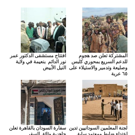
المشتركة تعلن صد هجوم
افتتاح مستشفى الدكتور عمر
للدعم السريع بمحوري كلبس
نور الدائم بنعيمة في ولاية
وصليعة وتدمير والاستيلاء على
النيل الأبيض
٦٥ عربة
لجنة المعلمين السودانيين تدين
سفارة السودان بالقاهرة تعلن
اعتداء ضابط ومعتمد سابق
جاهزية وثائق السفر