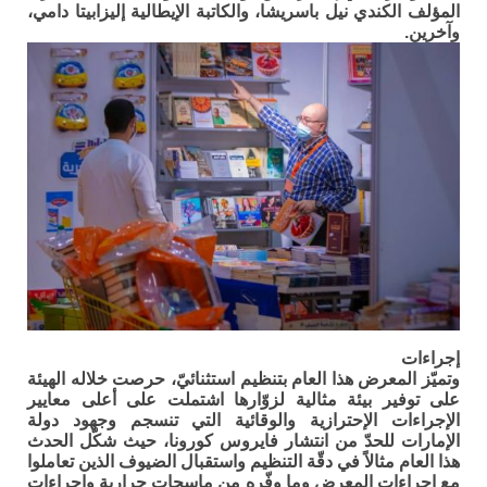
المؤلف الكندي نيل باسريشا، والكاتبة الإيطالية إليزابيتا دامي،
وآخرين.
إجراءات
وتميّز المعرض هذا العام بتنظيم استثنائيّ، حرصت خلاله الهيئة
على توفير بيئة مثالية لزوّارها اشتملت على أعلى معايير
الإجراءات الإحترازية والوقائية التي تنسجم وجهود دولة
الإمارات للحدّ من انتشار فايروس كورونا، حيث شكّل الحدث
هذا العام مثالاً في دقّة التنظيم واستقبال الضيوف الذين تعاملوا
مع إجراءات المعرض وما وفّره من ماسحات حرارية وإجراءات