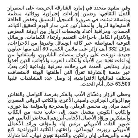
وفي مشهد متجدد في إمارة الشارقة الحريصة على استمرار
الفعل الثقافي، وضمن إجراءات إحترازية ووقائية منظمة
ومنسقة تمثلت في ضرورة التسجيل المسبق وخفض الطاقة
الاستيعابية للزوار والمشاركين على مدار اليوم لتحقيق التباعد
الجسدي، ومراقبة أعداد وتجمعات الزوار بين أروقة المعرض
والالتزام الكامل باجراءات التعقيم وارتداء الكمامات، ورسائل
التوعية المتواصلة عبر كافة الوسائل وغيرها من الاجراءات،
تعرّف 382 ألف زائر على ملايين الكتب، 80 ألف منها عناوين
جديدة، توزعت على رفوف منصات الناشرين، واستفادوا من
إبداعات نخبة من الأدباء والكتّاب العرب والأجانب الذين أخذوا
زوار ومتابعي الحدث في رحلات معرفية وإبداعية (عن بعد)،
عبر منصة (الشارقة تقرأ) التي أطلقتها الهيئة لاستضافت
مختلف فعالياتها الافتراضية، إذ وصل عدد المشاهدات عليها
63,500 خلال أيام الحدث.
وحظي الزوّار وعشّاق الأدب والفكر بفرصة التواصل والنقاش
مع الروائي الجزائري واسيني الأعرج، والكاتب الروائي المصري
أحمد مراد، ود. محسن الرملي، والمخرجة والمؤلفة لينا خوري،
والكاتب الكويتي مشعل حمد، إلى جانب نخبة من الكتّاب
والمفكرين وروّاد الأعمال الأجانب أبرزهم المحاضر العالمي في
تطوير الذات الأمريكي برنس إيا، والمؤلف ورائد الأعمال
الأمريكي روبرت كيوساكي، رافقتهم الكاتبة النيوزلندية لانغ
ليف، والبريطاني إيان رانكين، والكندية نجوى ذبيان، كما شارك