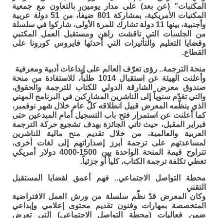
المكتبات” (عن بعد) على مدار يومين، بالتعاون مع جمعية
المكتبات الأمريكية، بمشاركة 801 ضيفاً، من 51 دولة عربية
وأجنبية، بينها 11 دولة تشارك للمرة الأولى، شاركوا في سلسلة
من الجلسات التي ناقشت راهن ومستقبل العمل المكتبي
وقضايا التعليم والتأثيرات التي أحدثها فايروس كورونا على
القطاع.
منحة الترجمة.. رؤى تعرّف العالم على إبداعات أدبية ومعرفية
وأعلنت الهيئة عن استقبال 1014 طلباً، للاستفادة من منحة
صندوق معرض الشارقة الدولي للكتاب للترجمة والحقوق،
والتي تقدّم سنوياً إلى الناشرين المشاركين في البرنامج المهني
الذي ينظّمه المعرض قبيل انطلاقه كلّ عام خلال شهر نوفمبر،
كما أعلنت عن استمرار فتح باب التسجيل أمام المبدعين حتى
فبراير المقبل، حيث تأتي الجائزة بهدف تشجيع حركة الترجمة
العربية والعالمية، من خلال تقديم منح مالية للناشرين
لمساعدتهم على ترجمة أبرز إصداراتهم إلى لغات أخرى،
تتراوح قيمة المنحة الواحدة بين 1500-4000 دولار أمريكي
تغطي تكلفة ترجمة الكتاب، كلياً أو جزئياً.
محطة التواصل الاجتماعي.. فهم أعمق لقضايا المستقبل
التقني
وكان المعرض قدّ نظّم سلسلة من ورش العمل الافتراضية
المتخصصة بمهارات وفنون تقديم محتوى إعلامي وإبداعي
ضمن فعاليات (محطة التواصل الاجتماعي) التي تعرض