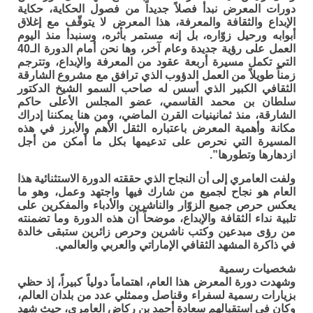
دورات المعرض نبدأ فصلاً جديداً من فصول الحكاية، حكاية
الإبداع والثقافة والمعرفة، هذا المعرض لا يتوقّف مع إغلاق
أبوابه ورحيل زوّاره، بل إنه مستمر بأثره، وسنبدأ منذ اليوم
العمل على رؤية جديدة وعام آخر، وها نحن أمام الدورة الـ40
التي تكمل مسيرة أربعة عقود من المعرفة والإبداع، وتترجم
زمناً طويلاً من العمل الدؤوب الذي ترافق مع مشروع الشارقة
الثقافي الكبير الذي أسس له صاحب السمو الشيخ الدكتور
سلطان بن محمد القاسمي، عضو المجلس الأعلى حاكم
الشارقة، منذ ثمانينيات القرن الماضي، ومن هنا يمكننا إدراك
مكانة وأهمية المعرض باعتباره الثقل الأهم والأبرز في هذه
المسيرة التي نحرص على تدعيمها بكل ما أمكن من أجل
ازدهارها وتطورها”.
ولفت العامري إلى أن النجاح الذي حققته الدورة الاستثنائية هذا
العام هو نجاح لجميع من شارك فيها واجتهد وعمل، وهو ما
يعكس حرص جميع الزوّار والناشرين والأدباء والمفكرين على
تلبية نداء الثقافة والإبداع، موضحاً أن هذه الدورة وما تضمنته
من رؤى مبدعين وكتب ناشرين وحرص زائرين ستبقى خالدة
في ذاكرة المشهد الثقافي الإماراتي والعربي والعالمي.
شخصيات رسمية
وشهدت دورة المعرض هذا العام، اهتماماً دولياً كبيراً، إذ حظي
بزيارات رسمية لسفراء وقناصل وممثلي عدد من بلدان العالم،
وكان في استقبالهم سعادة أحمد بن ركاض العامري، حيث شهد