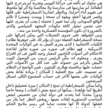
هي سلوك لم نألفه فى حراكنا اليومى وتجربة لم يترعرع عليها
أطفالنا، لم نمارسها فى مدارسنا ولا مجالسنا ولا أثر لها ملحوظ
فى تقويم أداء أحزابنا، وبالنظر لتجاربنا الديمقراطية على قلتها
وقصر فترتها أعتقد وبقوة أن نسخة ( ويست منستر) لا تلائم
الواقع السودانى وأن ثمة تغيير ( تحتمله ) يجب أن يجرى عليها
حتى نضمن تمثيل كافة مكونات المشهد السياسي والذى
بالضرورة ان تكون المؤسسة العسكرية واحدة من منه ،
ومن الشواهد على جدوى التعديلات التي يمكن إجرائها على
نسخة الديمقراطية العتيقة دون ان يؤثر لك على جوهرها نظام (
الكليات الانتخابية ) الذى يجرى العمل به في الولايات المتحدة
الامريكية ، فهو نظام فى صوره من صوره تجاوز لقاعدة
الاحتكام الى أصوات الناخبين كمعيار وحيد للفوز فى اى اقتراع
يجرى ، ومعلوم انه مكّن الرئيس ترمب من الوصول للبيت
الأبيض بالرغم من حصوله على عدد أقل من الأصوات التي
حصلت عليها منافسته هيلارى كلينتون ، فمن الواضح ان النظام
تم تصميمه على منح أفضلية ( للمكان ) بزيادة نقاط بعض
الولايات على بعضها الآخر فى حساب المجموع الكلى لسباق
المرشحين .
وكما يمكن للديمقراطية ان تمنح ( المكان ) ميزة تفضيلية داخل
أطرها كما شاهدنا ، يمكنها ان تمنح بعض ( الفئات ) وضعاً خاصاً
ودوراً محدداً كما يحدث في دولة لبنان من تخصيص لبعض
المناصب الدستورية لفئات بعينها ، وبغض النظر عما يثار من
فشلها كدولة الا انها نجحت تماماً في رسم ملامح الحكم