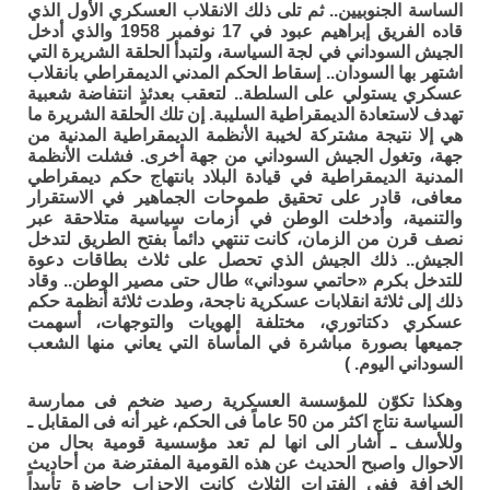
الساسة الجنوبيين.. ثم تلى ذلك الانقلاب العسكري الأول الذي
قاده الفريق إبراهيم عبود في 17 نوفمبر 1958 والذي أدخل
الجيش السوداني في لجة السياسة، ولتبدأ الحلقة الشريرة التي
اشتهر بها السودان.. إسقاط الحكم المدني الديمقراطي بانقلاب
عسكري يستولي على السلطة.. لتعقب بعدئذٍ انتفاضة شعبية
تهدف لاستعادة الديمقراطية السليبة. إن تلك الحلقة الشريرة ما
هي إلا نتيجة مشتركة لخيبة الأنظمة الديمقراطية المدنية من
جهة، وتغول الجيش السوداني من جهة أخرى. فشلت الأنظمة
المدنية الديمقراطية في قيادة البلاد بانتهاج حكم ديمقراطي
معافى، قادر على تحقيق طموحات الجماهير في الاستقرار
والتنمية، وأدخلت الوطن في أزمات سياسية متلاحقة عبر
نصف قرن من الزمان، كانت تنتهي دائماً بفتح الطريق لتدخل
الجيش.. ذلك الجيش الذي تحصل على ثلاث بطاقات دعوة
للتدخل بكرم «حاتمي سوداني» طال حتى مصير الوطن.. وقاد
ذلك إلى ثلاثة انقلابات عسكرية ناجحة، وطدت ثلاثة أنظمة حكم
عسكري دكتاتوري، مختلفة الهويات والتوجهات، أسهمت
جميعها بصورة مباشرة في المأساة التي يعاني منها الشعب
السوداني اليوم. )
وهكذا تكوّن للمؤسسة العسكرية رصيد ضخم فى ممارسة
السياسة نتاج اكثر من 50 عاماً فى الحكم، غير أنه فى المقابل ـ
وللأسف ـ أشار الى انها لم تعد مؤسسية قومية بحال من
الاحوال واصبح الحديث عن هذه القومية المفترضة من أحاديث
الخرافة ففي الفترات الثلاث كانت الاحزاب حاضرة تأييداً