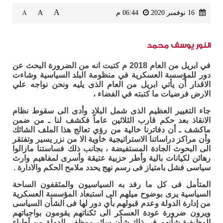
A
16 نوفمبر 2020
06:44 م
A
A
النور يوسف محمد
في ابريل من العام 2018 م كتبت انه من الضرورة البحث عن
دور للمؤسسة العسكرية في منظومة البلد السياسية وشاءت
الاقدار أن يأتي ابريل من العام الذى يليه ونحن نواجه علي
الارض فرضيات ما كتبته في الفضاء ،
جاء التغيير العظيم الذى شمل البلاد وأدى الى سقوط نظام
الانقاذ بعد حكم قارب الثلاثين عاماً فكشف لنا ـ من ضمن
ماكشف ـ أن دفاترنا خالية من رؤي تعالج هذا الملف الشائك
وأن مراكز دراساتنا الاستراتيجية خاوية الا من نزر يسير وتفتقر
الى البحوث الجادة المستفيضة ، بجانب ذلك فساستنا مازالوا
رهائن لكيانات بالية وأطر حزبية عتيقة وأسرى لمفاهيم وارث
سياسى فشل بامتياز فى رسم نهج يحدد ملامح الحكم والادارة .
المتأمل فى كل ما رفد به السياسيون والمثقفون الساحة
السياسية يرى بوضوح ميلهم الى استبعاد المؤسسة العسكرية
من إدارة الدولة وعدم قبولهم بأي دور لها فى الشأن السياسى
ويرون ضرورة عودة العسكر الى ثكناتهم يقومون بواجباتهم
الوظيفية شأنهم فى ذلك شأن سائر موظفى الدولة من أطباء