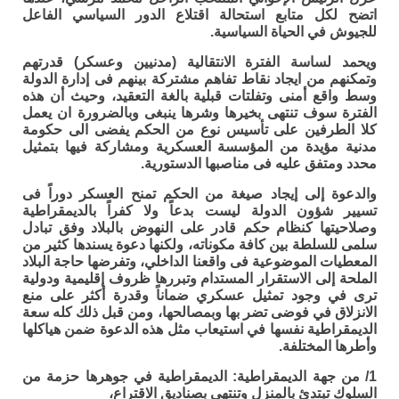
اتضح لكل متابع استحالة اقتلاع الدور السياسي الفاعل
للجيوش في الحياة السياسية.
ويحمد لساسة الفترة الانتقالية (مدنيين وعسكر) قدرتهم
وتمكنهم من ايجاد نقاط تفاهم مشتركة بينهم فى إدارة الدولة
وسط واقع أمنى وتفلتات قبلية بالغة التعقيد، وحيث أن هذه
الفترة سوف تنتهى بخيرها وشرها ينبغى وبالضرورة ان يعمل
كلا الطرفين على تأسيس نوع من الحكم يفضى الى حكومة
مدنية مؤيدة من المؤسسة العسكرية ومشاركة فيها بتمثيل
محدد ومتفق عليه فى مناصبها الدستورية.
والدعوة إلى إيجاد صيغة من الحكم تمنح العسكر دوراً فى
تسيير شؤون الدولة ليست بدعاً ولا كفراً بالديمقراطية
وصلاحيتها كنظام حكم قادر على النهوض بالبلاد وفق تبادل
سلمى للسلطة بين كافة مكوناته، ولكنها دعوة يسندها كثير من
المعطيات الموضوعية فى واقعنا الداخلي، وتفرضها حاجة البلاد
الملحة إلى الاستقرار المستدام وتبررها ظروف إقليمية ودولية
ترى في وجود تمثيل عسكري ضماناً وقدرة أكثر على منع
الانزلاق في فوضى تضر بها وبمصالحها، ومن قبل ذلك كله سعة
الديمقراطية نفسها في استيعاب مثل هذه الدعوة ضمن هياكلها
وأطرها المختلفة.
1/ من جهة الديمقراطية: الديمقراطية في جوهرها حزمة من
السلوك تبتدئ بالمنزل وتنتهى بصناديق الاقتراع،