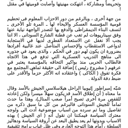
وتحريضاً ومشاركة ، انتهكت مهنيتها وأصابت قوميتها في مقتل
!
من جهة أخرى ، وبالرغم من دور الاحزاب المعلوم فى تحطيم
قومية المؤسسة العسكر والايحاء لها ـ المرة تلو الأخرى ـ
لنسف البناء الديمقراطى والدفع بها لتصدر الواجهة نيابة عنها
وفق سيناريوهات لم تغب عن فطنة الشارع السودانى ، الا اننا
يجب ألا نغفل عن الاستعداد الفطرى لديها في الاستجابة
لدواعى الاستقطاب والإحساس المتأصل عند غالبية أفرادها
بضرورة ان يكون لهم دور في الحكم ، والذى يعود في جذوره
الى مناهج التدريب العسكرية التي تدفع في هذا الاتجاه
فالطالب الحربى منذ بواكير التحاقه بالمؤسسة يعتبر في
عرفهم ( مشروع رئيس ) إضافة الى حقيقة تماهى المجتمع مع
فكرة تفوق ( الكاكى ) واعتقاده انه الأكثر حزماً والأقدر على
ضبط دفة الدولة .
شبّه إمبراطور إثيوبيا الراحل هيلاسلاسي الجيش بالأسد وقال
ما معناه ( أن إطلاق الأسد قد يكون سهلاً ميسراً ولكن إعادته
للقفص مرة أخرى تصبح أمراً صعب المنال)، وهذا ما حدث
تماماً للجيش السودانى فالبرغم من كل ما سبق ذكره من
تفاصيل وما تم سرده من اسباب موضوعية أدت الى ولوجه
معترك السياسة فيمكننا ان نقول أنه ( اى الجيش ) بهذه
الاسباب وبدونها لم يعد يطيق البعد عن أروقة السياسة ودهاليز
السلطة ، أمام هذا التوجه العارم وفى ظل غياب برامج تثقيفية