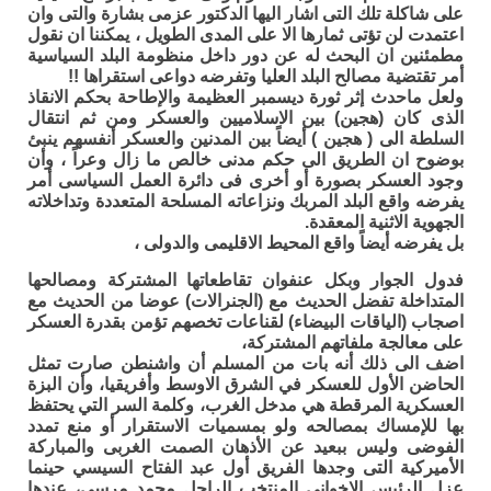
على شاكلة تلك التى اشار اليها الدكتور عزمى بشارة والتى وان
اعتمدت لن تؤتى ثمارها الا على المدى الطويل ، يمكننا ان نقول
مطمئنين ان البحث له عن دور داخل منظومة البلد السياسية
أمر تقتضية مصالح البلد العليا وتفرضه دواعى استقراها !!
ولعل ماحدث إثر ثورة ديسمبر العظيمة والإطاحة بحكم الانقاذ
الذى كان (هجين) بين الاسلاميين والعسكر ومن ثم انتقال
السلطة الى ( هجين ) أيضاً بين المدنين والعسكر أنفسهم ينبئ
بوضوح ان الطريق الى حكم مدنى خالص ما زال وعراً ، وأن
وجود العسكر بصورة أو أخرى فى دائرة العمل السياسى أمر
يفرضه واقع البلد المربك ونزاعاته المسلحة المتعددة وتداخلاته
الجهوية الاثنية المعقدة.
بل يفرضه أيضاً واقع المحيط الاقليمى والدولى ،
فدول الجوار وبكل عنفوان تقاطعاتها المشتركة ومصالحها
المتداخلة تفضل الحديث مع (الجنرالات) عوضا من الحديث مع
اصجاب (الياقات البيضاء) لقناعات تخصهم تؤمن بقدرة العسكر
على معالجة ملفاتهم المشتركة،
اضف الى ذلك أنه بات من المسلم أن واشنطن صارت تمثل
الحاضن الأول للعسكر في الشرق الاوسط وأفريقيا، وأن البزة
العسكرية المرقطة هي مدخل الغرب، وكلمة السر التي يحتفظ
بها للإمساك بمصالحه ولو بمسميات الاستقرار أو منع تمدد
الفوضى وليس ببعيد عن الأذهان الصمت الغربى والمباركة
الأميركية التى وجدها الفريق أول عبد الفتاح السيسي حينما
عزل الرئيس الإخواني المنتخب الراحل محمد مرسي، عندها