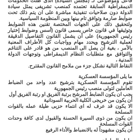
فاعل وموضوعى لـ (مجلس السيادة) الذى ظلت الحكومات
الديمقراطية السابقة تعتمده كمنصب تشريفى يمثل سيادة
الدولة دون صلاحيات تنفيذية مباشرة على ان يتم ذلك تحت
ضوابط صارمة وتوافق تام بينها وبين المنظومة السياسية.
ولتحقيق ذلك على الجهات المختصة تقنين هذه الضوابط
وتوثيقها في قانون خاص يسمى قانون (أسس وضوابط إختيار
رئيس الجمهورية) على أن يشمل القانون التفاصيل الدقيقة
لعملية الترشيح ويحدد مهام وواجبات كل الأطراف المعنية
بالأمر ، بغية أن يصل الى المنصب من هو قادر على التناغم
والتوافق مع متطلبات النظام الديمقراطى وتوجهات الدولة
المدنية ،
النقاط التالية نشكل جزء من ملامح القانون المقترح.
ما يلى المؤسسة العسكرية
تقوم المؤسسة العسكرية بترشيح عدد واحد من الضباط
العاملين لتولى منصب رئيس الجمهورية
يجب ان يكون الضابط المرشح برتبة الفريق او رتبة الفريق أول
أن يكون من خريجى الكلية الحربية السودانية
الا يكون قد عرف له اى انتماء حزبى طيلة عمله بالقوات
المسلحة
ان يكون من ذوى السيرة الحسنة والقبول لدى كافة وحدات
القوات المسلحة
أن يكون مشهوداً له بالانضباط والأداء الرفيع