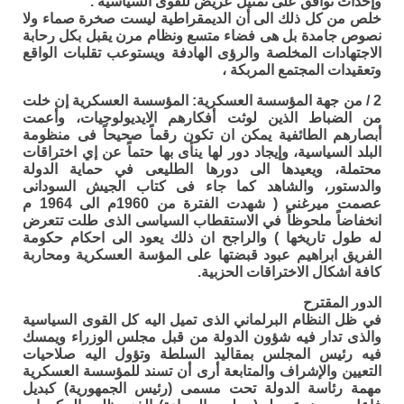
وإحداث توافق على تمثيل عريض للقوى السياسية .
خلص من كل ذلك الى أن الديمقراطية ليست صخرة صماء ولا
نصوص جامدة بل هى فضاء متسع ونظام مرن يقبل بكل رحابة
الاجتهادات المخلصة والرؤى الهادفة ويستوعب تقلبات الواقع
وتعقيدات المجتمع المربكة ،
2 / من جهة المؤسسة العسكرية: المؤسسة العسكرية إن خلت
من الضباط الذين لوثت أفكارهم الايديولوجيات، وأعمت
أبصارهم الطائفية يمكن ان تكون رقماً صحيحاً فى منظومة
البلد السياسية، وإيجاد دور لها ينأى بها حتماً عن إي اختراقات
محتملة، ويعيدها الى دورها الطليعى في حماية الدولة
والدستور، والشاهد كما جاء فى كتاب الجيش السودانى
عصمت ميرغنى ( شهدت الفترة من 1960م الى 1964 م
انخفاضاً ملحوظاً في الاستقطاب السياسى الذى طلت تتعرض
له طول تاريخها ) والراجح ان ذلك يعود الى احكام حكومة
الفريق ابراهيم عبود قبضتها على المؤسة العسكرية ومحاربة
كافة اشكال الاختراقات الحزبية.
الدور المقترح
في ظل النظام البرلماني الذى تميل اليه كل القوى السياسية
والذى تدار فيه شؤون الدولة من قبل مجلس الوزراء ويمسك
فيه رئيس المجلس بمقاليد السلطة وتؤول اليه صلاحيات
التعيين والإشراف والمتابعة أرى أن تسند للمؤسسة العسكرية
مهمة رئاسة الدولة تحت مسمى (رئيس الجمهورية) كبديل