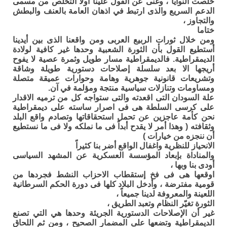
خلصت النوايا ، وغنى عن القول علينا أولاً التخلص من مسمى
الدعم السريع والذى ارتبط في اذهان العامة بالعنف والبطش
والتجاوز ،
ختاما
ومن خلال ثورات الربيع العربى ومن واقعنا الذى بين أيدينا
أستطيع القول بأن الثورة الشعبية وحدها غير كافية لولادة
الديمقراطية. فالديمقراطية مسار طويل وثمرة عصية لا يفوح
أريجها الا بعد سلسلة إصلاحات دستورية طويلة وشاقة
وتشريعات قانونية جوهرية وهامة وحوارات عميقة متصلة
ومساومات وتنازلات سياسية منتجة ومؤلمة في آن.
علة السودان التى اقعدته والتى ستواجه كل من ترميه الاقدار
على كرسى السلطة هى فى اصرار ساسته على ديمقراطية
نحن كأمة عاجزين عن تحمل استحقاقاتها وتصادم واقع البلد
وثقافته ( وهذا أمر لا يقدح أبداً فى ما نملكه ولا فى ما نستطيع
أن ننجزه من خيارات )
الانحياز للنظرية واغفال الواقع أضر بنا كثيراً
والمناداة بإبعاد المؤسسة العسكرية عن المشهد السياسى
أودى بنا وبها ،
اوقعها هى فى فخ إستقطاب الاحزاب النشط فجردها من
قومية مفترضة ، وأدخل البلاد كلها فى دورة الحكم السرطانية
اللعينة والمعروفة لدينا جميعاً ،
الثورة تغيّر النظام وتعبد الطريق ،
غير أن الإصلاحات الدستورية الجريئة وحدها هي التي تصنع
الديمقراطية وتضعها على المضمار الصحيح ، ومن ثم اللحاق