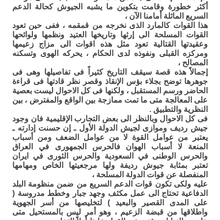
أكثر خطورة وقامت بتكوين ما يشبه الجيوش كحالة الدعم
السريع الماثلة أمامنا الآن ،
هذا القوات كالمارد الذى نخرجه من قمقمه ، ففى حين تعود
القوات المسلحة الى إرثها وتاريخها العتيد ونظمها ولوائحها
وعقيدتها القتالية تعود مثل هذه اقوات الى مزاج زعيمها
ومركزه القبلى ونفوذه لدى الحكام ، يحركه الهوى وتسكنه
المصالح ،
إجمالاً هذه قصة سيقف التاريخ كثيراً فى تفاصيلها وهى فى
جوهرها توضح بجلاء بؤس الإنقاذ وقصر نظر قادتها فى قراءة
الحاضر ورسم المستقبل ، ولكنها فى كل الاحوال ليست بعصية
على المعالجة متى ما تمت ممازجة بين الواقع والمفترض ، بين
النظرية والتطبيق .
فى كل الاحوال وبالنظر الى بعض التجارب الإقليمية فان وجود
جيش رديف وموازى لجيش الدولة الأول ـ إن حسنت إدارته ـ
يعتبر من عوامل القوة لا من عوامل الضعف ومن أسباب
المنعة لا أسباب الهوان فالحرس الجمهورى في العراق
والحرس الوطنى في السعودية والحرس الثورى في ايران
تعتبر بمثابة جيوش رديفة ولها مرجعيتها الخاص ومهامها
المنفصلة عن قوات الدولة المسلحة ،
عليه ولكى تكون قوات الدعم السريع من ضمن منظومة البلد
الدفاعية تحتاج الى عمل مكثف وجهد جبار وخطط مدروسة (
على المدى القصير والبعيد ) لتخليصها من أسر الجهوية
واطلاقها من قبضة الزعيم ، وهو أمر ليس بالمستحيل متى