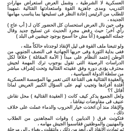
العسكرية لا الشرطية ، وشمل العرض استعراض مهارات
التدريب ومدى جاهزية القوة واستعدادتها القتالية ،تمهيداً
للطلب من الرئيس إعادة النظر فى تسليحها بما يناسب مهامها
الجديده ،
وفى حين نال العرض استحسان كل الحضور كان لـ ( أب عاج )
رأي آخر؛ حيث رفض مجرد الحديث عن تسليح جديد وقال
جملته الشهيرة ( أنا مش حا أسمح بوجود جيشين فى البلد )
ولو تتبعنا ملف القوة فى ليل الإنقاذ لوجدناه حالكاً مثله ،
ففى بداية الثورة وفى حربها الجهادية فى النصف الجنوبى من
الوطن إعتمد النظام على مبدأ ( الأمة المقاتلة ) خلافاً لكل
الدراسات الرصينة التى تقول بوجوب ترك المهمة لجيش
محترف يؤدى دوره وفق عقيدته القتالية وتحت إشراف مباشر
من سلطة الدولة السياسية ،
والعقيدة القتالية هى القناعة التى تغمر بها المؤسسة العسكرية
أفئدة أفرادها وتجيب لهم على السؤال الكبير العريض لماذا
أقاتل ؟؟
ولعل الجميع يذكر كيف كانت ( العقيدة القتالية ) محل نقاش
عنيف قى مفاوضات نيفاشا ،
والإنقاذ منذ أن اتخذت خيار الحروب والدماء عملت على خلاف
ذلك ،
فتكونت فرق ( الدبابين ) وقوات المجاهدين من الطلاب
والمهنيين والموظفين فقاسموا الجيش مهامه ،
ثم تمادت الإنقاذ الى أبعد من ذلك ، وانتقلت ـ بغباء ـ الى مرحلة