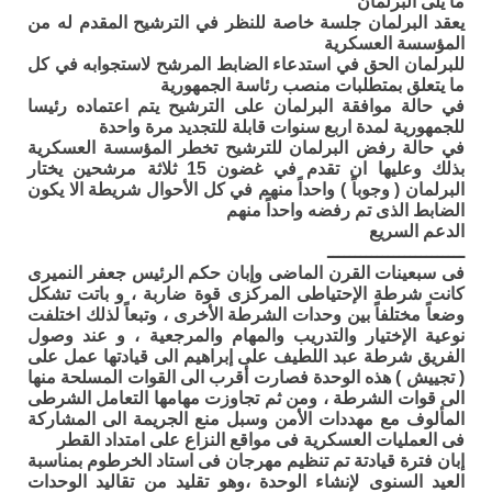
ما يلى البرلمان
يعقد البرلمان جلسة خاصة للنظر في الترشيح المقدم له من
المؤسسة العسكرية
للبرلمان الحق في استدعاء الضابط المرشح لاستجوابه في كل
ما يتعلق بمتطلبات منصب رئاسة الجمهورية
في حالة موافقة البرلمان على الترشيح يتم اعتماده رئيسا
للجمهورية لمدة اربع سنوات قابلة للتجديد مرة واحدة
في حالة رفض البرلمان للترشيح تخطر المؤسسة العسكرية
بذلك وعليها ان تقدم في غضون 15 ثلاثة مرشحين يختار
البرلمان ( وجوباً ) واحداً منهم في كل الأحوال شريطة الا يكون
الضابط الذى تم رفضه واحداً منهم
الدعم السريع
ـــــــــــــــــــــــــ
فى سبعينات القرن الماضى وإبان حكم الرئيس جعفر النميرى
كانت شرطة الإحتياطى المركزى قوة ضاربة ، و باتت تشكل
وضعاً مختلفاً بين وحدات الشرطة الأخرى ، وتبعاً لذلك اختلفت
نوعية الإختيار والتدريب والمهام والمرجعية ، و عند وصول
الفريق شرطة عبد اللطيف على إبراهيم الى قيادتها عمل على
( تجييش ) هذه الوحدة فصارت أقرب الى القوات المسلحة منها
الى قوات الشرطة ، ومن ثم تجاوزت مهامها التعامل الشرطى
المألوف مع مهددات الأمن وسبل منع الجريمة الى المشاركة
فى العمليات العسكرية فى مواقع النزاع على امتداد القطر
إبان فترة قيادتة تم تنظيم مهرجان فى استاد الخرطوم بمناسبة
العيد السنوى لإنشاء الوحدة ،وهو تقليد من تقاليد الوحدات