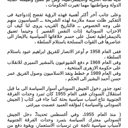
الدولة ومواطنيها مهما تغيرت الحكومات ،
وعلى جانب آخر أكثر أهمية فهذه الرؤية تفضح إذدواجية فى
التفكير ظلت سمة ملازمة لهذه الشريحة ــ السياسيون منهم
على وجه الخصوص ــ فالتاريخ القريب يروى لنا كيف أن
الاحزاب السودانية (ذات النفس القصير ) وحينما تضيق
بالديمقراطية تعمل على حسم خلافاتها السياسية بالايعاز الى
عناصرها فى القوات المسلحة باستلام السلطة ،
ففى العام 1958 م أوعز الانصار للفريق ابراهيم عبود باستلام
السلطة ،
وفى العام 1969 م دفع الشيوعيون بالمشير النميرى للانقلاب
على حكومة الازهرى المنتخبة ،
وفى العام 1989 م خطط ونفذ الاسلاميون وصول الفريق عمر
حسن أحمد البشير الى الحكم ،
تعود جذور دخول الجيش السوداني أسوار السياسة الى ما قبل
استقلال السودان ففى العام 1955 كان تمرد وحدات الفرقة
الجنوبية نتاج اسباب سياسية بحتة كما جاء فى كتاب ( الجيش
السودانى والسياسة ) لمؤلفه العميد عصمت ميرغنى
( منذ العام 1955، وفي أغسطس تحديدا،ً دخل الجيش
السوداني معترك السياسة بتمرد وحدات الفرقة الجنوبية
لأسباب سياسية ناتجة عن ترسبات الاستعمار، وبقوة دفع من