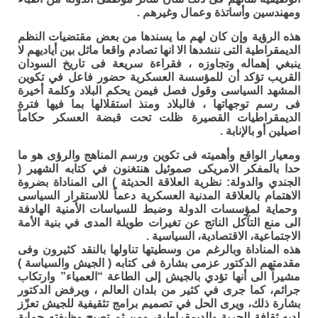
ومهندسين وأساتذة وعمال وغيرهم .
هذه الرؤية وإن كان لهم ما يسندها من بعض مقتضيات النظم
الديمقراطية التى ننشدها الا انها تصادم واقعا ماثل بين أياديهم لا
ينبغي إهماله وتجاوزه ، فقراءة سريعة فى تاريخ السودان
القريب تؤكد أن للمؤسسة العسكرية حضور فاعل في تكوين
المشهد السياسى وقول فصل فيمن يحكم البلاد وكلمة أخيرة
فى رسم توجهاتها ، فالبلاد ومنذ استقلالها بما فيها فترة
الديمقراطيات القصيرة ظلت تحت قبضة العسكر حكاماً
اصيلين أو بالإنابة .
ومعيار الواقع وأهميته فى تكوين ورسم المناهج والرؤى هو ما
حدا بالمفكر الامريكى صموئيل هنتغنون في كتابه الشهير (
الجندي والدولة: نظرية العلاقة الحديثة ) الى المناداة بضروة
الاهتمام بالعلاقة المدنية العسكرية دعماً للاستقرار السياسى
وحماية لمؤسسات الدولة وضبط للسياسات الأمنية الهادفة
الى منع التآكل الناتج عن تغيرات طويلة المدى في بنية الأمة
الاجتماعية، الاقتصادية، السياسية .
هذه المناداة وبالرغم من وسطيتها تناولها بالنقد كثيرون وفى
مقدمتهم الدكتور عزمى بشارة فى كتابه ( الجيش والسياسة )
مشيراً الى أنها تؤدي بالجيش إلى الطاعة “العمياء” وارتكاب
جرائم، كما جرى في كثير من بلدان العالم ، ويرفض الدكتور
بشارة ذلك، ويرى الحل في تصميم برامج تثقيفية للجيش تعزّز
لديه ثقافة الحرية والديمقراطية، ومن ثم تصبح وظيفته حماية