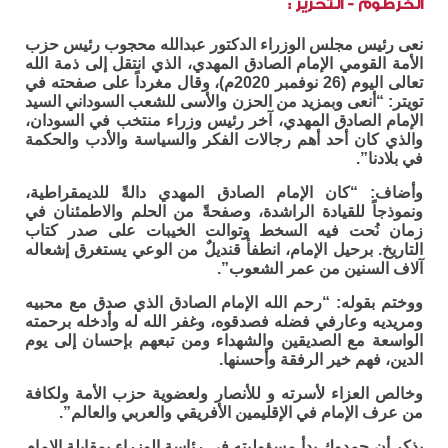
الخرطوم - التحرير :
نعى رئيس مجلس الوزراء الدكتور عبدالله محجوب رئيس حزب
الأمة القومي الإمام الصادق المهدي، الذي انتقل إلى ذمة الله
تعالى اليوم (26 نوفمبر 2020م)، وقال مغرداً على صفحته في
تويتر: “أنعى وبمزيد من الحزن والأسى للشعب السوداني السيد
الإمام الصادق المهدي، آخر رئيس وزراء منتخب في السودان،
والذي كان أحد أهم رجالات الفكر والسياسة والأدب والحكمة
في بلادنا”.
وأضاف: “كان الإمام الصادق المهدي دالةً للديمقراطية،
ونموذجاً للقيادة الراشدة، وصفحةً من الحلم والاطمئنان في
زمان نُحت فيه السخط وتوالت الخيبات على صدر كتاب
التاريخ. برحيل الإمام، انطفأ قنديلٌ من الوعي يستغرق إشعاله
آلاف السنين من عمر الشعوب”.
ووختم بقوله: “رحم الله الإمام الصادق الذي صدق مع محبيه
ومريديه وعارفي فضله فصدقوه، وغفر الله له وأدخله برحمته
الواسعة مع الصديقين والشهداء ومن تبعهم بإحسان إلى يوم
الدين، فهم خير الرفقة وأحسنها.
وخالص العزاء لأسرته و للأنصار ولعضوية حزب الأمة ولكافة
من عرف الإمام في الإقليمين الأفريقي والعربي والعالم”.
يذكر أن حمدوك بدأ مسؤوليته في رئاسة الوزراء بمقابلة الإمام