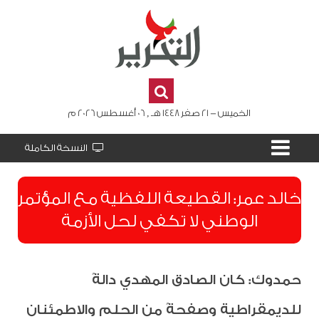
الخميس - 21 صفر 1448 هـ , 06 أغسطس 2026 م
النسخة الكاملة
​خالد عمر: القطيعة اللفظية مع المؤتمر
الوطني لا تكفي لحل الأزمة
حمدوك: كان الصادق المهدي دالةً
للديمقراطية وصفحةً من الحلم والاطمئنان