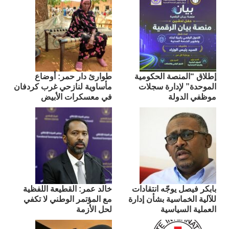
إطلاق “المنصة الحكومية
طوارئ دار حمر: أوضاع
الموحدة” لإدارة سجلات
مأساوية لنازحي غرب كردفان
موظفي الدولة
في معسكرات الأبيض
بابكر فيصل يوجّه انتقادات
​خالد عمر: القطيعة اللفظية
للآلية الخماسية بشأن إدارة
مع المؤتمر الوطني لا تكفي
العملية السياسية
لحل الأزمة