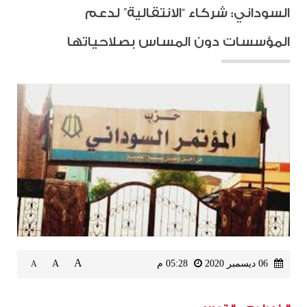
السوداني: شركاء “الانتقالية” لدعم
المؤسسات دون المساس بصلاحياتها
A
06 ديسمبر 2020
05:28 م
A
A