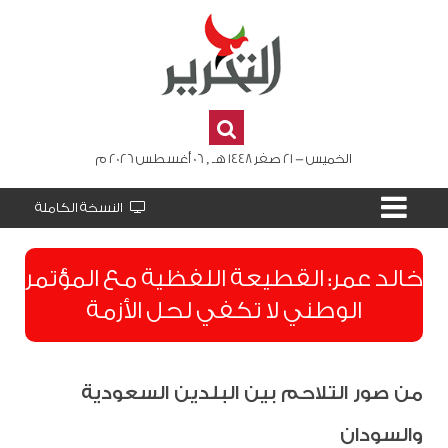
الخميس - 21 صفر 1448 هـ , 06 أغسطس 2026 م
النسخة الكاملة
​خالد عمر: القطيعة اللفظية مع المؤتمر
الوطني لا تكفي لحل الأزمة
من صور التلاحم بين البلدين السعودية
والسودان