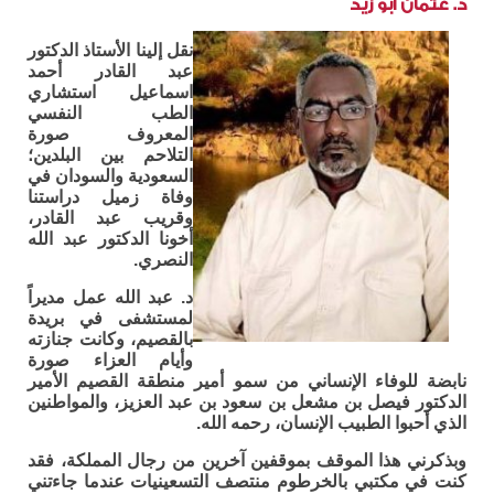
د. عثمان أبو زيد
نقل إلينا الأستاذ الدكتور
عبد القادر أحمد
اسماعيل استشاري
الطب النفسي
المعروف صورة
التلاحم بين البلدين؛
السعودية والسودان في
وفاة زميل دراستنا
وقريب عبد القادر،
أخونا الدكتور عبد الله
النصري.
د. عبد الله عمل مديراً
لمستشفى في بريدة
بالقصيم، وكانت جنازته
وأيام العزاء صورة
نابضة للوفاء الإنساني من سمو أمير منطقة القصيم الأمير
الدكتور فيصل بن مشعل بن سعود بن عبد العزيز، والمواطنين
الذي أحبوا الطبيب الإنسان، رحمه الله.
وبذكرني هذا الموقف بموقفين آخرين من رجال المملكة، فقد
كنت في مكتبي بالخرطوم منتصف التسعينيات عندما جاءتني