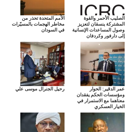
الصليب الأحمر والقوة
الأمم المتحدة تحذر من
المشتركة ينسقان لتعزيز
مخاطر الهجمات بالمسيّرات
وصول المساعدات الإنسانية
في السودان
إلى دارفور وكردفان
عمر الدقير: الحوار
رحيل الجنرال موسى علي
ومؤسسات الحكم يفقدان
معناهما مع الاستمرار في
الخيار العسكري