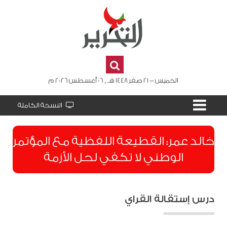
الخميس - 21 صفر 1448 هـ , 06 أغسطس 2026 م
النسخة الكاملة
​خالد عمر: القطيعة اللفظية مع المؤتمر
الوطني لا تكفي لحل الأزمة
درس إستقالة القراي