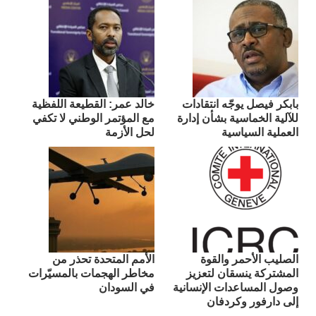
بابكر فيصل يوجّه انتقادات
​خالد عمر: القطيعة اللفظية
للآلية الخماسية بشأن إدارة
مع المؤتمر الوطني لا تكفي
العملية السياسية
لحل الأزمة
الصليب الأحمر والقوة
الأمم المتحدة تحذر من
المشتركة ينسقان لتعزيز
مخاطر الهجمات بالمسيّرات
وصول المساعدات الإنسانية
في السودان
إلى دارفور وكردفان