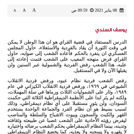
A
08 يناير 2021
09:59 ص
A
A
يوسف السندي
الدرس المستفاد في قضية القراي هو ان هذا الوطن لا يمكن
في وقت الثورة أن يقاد بالفردية والاستعلاء، حاول المجلس
العسكري ان ينفرد بالحكم فأعاده الشعب إلى صوابه، حاول
القراي فرض منهجه المعيب على الشعب فتمت إعادته إلى
علبه، هذا الشعب رفض الفردية والشمولية عبر السنين ولن
يقبلها الآن ولا في المستقبل.
رفض الشعب فردية نظام عبود، ورفض فردية الانقلاب
الشيوعي في ١٩٦٩، ورفض فردية الانقلاب الكيزاني في عام
١٩٨٩، وثار على الشموليات الثلاث ورماها في سلة المهملات،
ولكنه لم يثر ابدا على الأنظمة الديمقراطية الثلاثة التي حكمت
السودان، ولن يثور مستقبلا على أي نظام ديمقراطي، وذلك
لسبب بسيط هو أن نظام الفرد والجماعة الواحدة يستخدم
القهر والكبت والسجون وبيوت الاشباح والسلطة والمناصب
ليفرض رؤيته الأحادية على الشعب غصبا عن طبيعته وثقافته
وتدينه، بينما النظام الديمقراطي يحكم الشعب برضائه واختياره
لا يقهره ولا يسجنه ولا يعذبه، كما يخضع النظام الديمقراطي