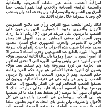
لمراقبة الشعب نفسه عبر سلطته التشريعية والقضائية
والسلطة الرابعة- الصحافة والاعلام، لهذا يفهم الشعب جيدا
الفرق بين الشمولية والديمقراطية ولن يخدعه احد ولن يستجب
لأي وصاية شمولية خلال فترته الانتقالية.
لذلك رفض الشعب منهج القراي، ورأي فيه ملامح الشموليين
الكيزان والنميري وعبود، الشموليين الذين يفرضون على
الشعب ما يريدون على طريقة فرعون ( لا اريكم الا ما ارى)،
ومن العجب ان موقف الجماهير لم يجد القبول عند بعض
الأحزاب كالشيوعي والحزب الجمهوري جناح أسماء محمود
محمد طه، اذا شبهت هذه الاحزاب ما حدث للقراي بأنه سرقة
للثورة!! الثورة بالطبع عند الشيوعيين وحزب أسماء لا تنتصر الا
اذا أصبح السودان احمرا ومؤمنا بالرسالة الثانية لمحمود، هؤلاء
فهمهم للثورة ذاتي وليس وطني، الثورة التي لا تحقق اهدافهم
هم الخاصة هي ثورة مسروقة ونية ولم تسقط بعد، هؤلاء
ينسون أن الثورة هدفها الأساس هو نهاية حكم الفرد وإقامة
حكم الشعب، وهم لا يريدون الشعب أن يحكم، ولا يريدون
الشعب أن يعبر عن رأيه حتى في فترته الانتقالية، يريدون أن
يصنفوا الشعب المخالف لهم في الفكر والمنهج إلى طائفية
ورجعية ويظنوا انفسهم أوصياء عليه وعلى خياراته، لذلك لا
نتوقع أن تنتهي أبدا موضة ( لم تسقط بعد ) هذه ما لم يصعدوا
هم إلى الحكم، سيواصلون في التصعيد والفوضى في كل
الأحوال والظروف ولن يقبلوا باي انتخابات لانهم يعلمون سلفا
انهم بلا رصيد وسط العامة، وفرصتهم الوحيدة للصعود إلى