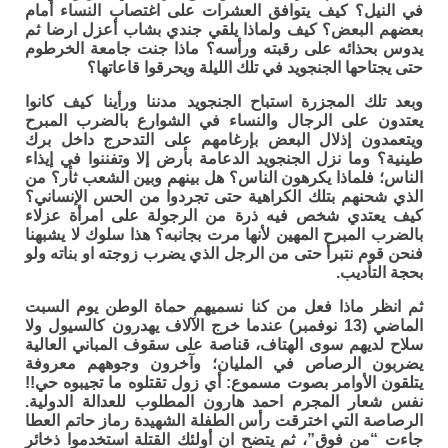
في النيل؟ كيف يتوافق العشرات على اغتصاب النساء أمام
بعضهم البعض؟ كيف ولماذا يلقي جندي بشاب أعزل ارضا ثم
يدوس بحذائه على رقبته ورأسه؟ ماذا جنت جامعة الخرطوم
حتى يجتاحها الجنجويد في تلك الليلة ويحرقوا قاعاتها؟
وبعد تلك المجزرة استباح الجنجويد مدننا ورأينا كيف كانوا
يعتدون على الرجال والنساء في الشوارع بالضرب المبرح
ويتعمدون إذلال البعض بإرغامهم على التدحرج داخل برك
طينية؟ وما نزل الجنجويد الدعامة بأرض إلا وتفننوا في إيذاء
الناس؛ فلماذا يكرهون الناس؟ هل بينهم وبين الشعب ثأر؟ من
الذي شحنهم بتلك الكراهية حتى تجردوا من الحس الإنساني؟
كيف يعتدي شخص فيه ذرة من الرجولة على امرأة عزلاء
بالضرب المبرح المهين لأنها مرت بجانبه؟ هذا سلوك لا يشبهنا
فنحن قوم نتبرأ حتى من الرجل الذي يضرب زوجته او بناته ولو
بحجة التأديب.
ثم انظر ماذا فعل من كنا نسميهم حماة الوطن يوم السبت
الماضي (13 نوفمبر) عندما خرج الآلاف يهدرون كالسيول ولا
سلاح لديهم سوى الهتاف، قناصة على سقوف المباني العالية
يضربون الرصاص في المليان؛ وآخرون وجوههم معروفة
يتلقون الأوامر بصوت مسموع: أي زول تقتلوه ما تجيبوه حي!!
نفس شعار المجرم احمد هارون المطلوب للعدالة الدولية.
الرصاصة التي اخترقت رأس الطفلة الشهيدة رماز حاتم العطا
جاءت “من فوق”، ثم يتضح ان أولئك القتلة استخدموا ذخائر