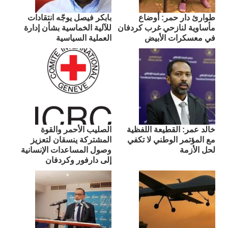
طوارئ دار حمر: أوضاع
بابكر فيصل يوجّه انتقادات
مأساوية لنازحي غرب كردفان
للآلية الخماسية بشأن إدارة
في معسكرات الأبيض
العملية السياسية
​خالد عمر: القطيعة اللفظية
الصليب الأحمر والقوة
مع المؤتمر الوطني لا تكفي
المشتركة ينسقان لتعزيز
لحل الأزمة
وصول المساعدات الإنسانية
إلى دارفور وكردفان