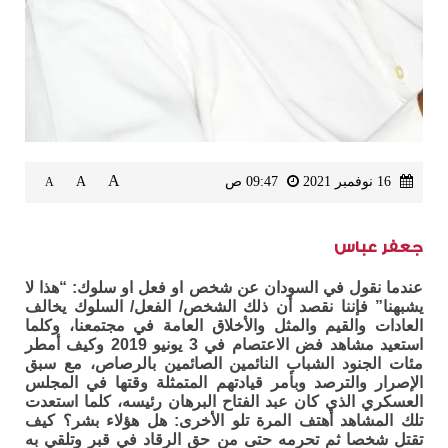
A
16 نوفمبر 2021
09:47 ص
A
A
جعفر عباس
عندما نقول في السودان عن شخص او فعل او سلوك: “هذا لا
يشبهنا” فإننا نقصد أن ذلك الشخص/ الفعل/ السلوك يخالف
العادات والقيم والمثل والأخلاق العامة في مجتمعنا، وكلما
استعيد مشاهد فض الاعتصام في 3 يونيو 2019 وكيف أمطر
مئات الجنود الشباب النائمين الصائمين بالرصاص، مع سبق
الإصرار والترصد وبأمر قيادتهم المتمثلة وقتها في المجلس
العسكري الذي كان عبد الفتاح البرهان رئيسه، كلما استعدت
تلك المشاهد أهتف المرة تلو الأخرى: هل هؤلاء بشر؟ كيف
تقتل شخصا ثم تحرمه حتى من حق الرقاد في قبر وتلقي به