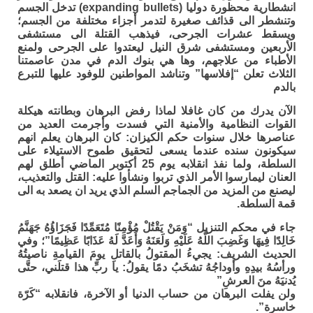
انشطارية محظورة دوليا (expanding bullets) تدخل الجسم
وتنشطر الى قذائف صغيرة لتدمر أجزاء مختلفة من الجسم؛
ويسقط عشرات الجرحى، فيذهب القتلة الى مستشفى
الأربعين ومستشفى شرق النيل ليعتدوا على الجرحى ولمنع
الأطباء من علاجهم، وها هي بنوك الدم في مدن عاصمتنا
الثلاث تعلن “إفلاسها” وتناشد المواطنين للوفود عليها للتبرع
بالدم
الآن يدرك من كان غافلا لماذا رفض البرهان وبطانته هيكلة
القوات النظامية والأمنية التي فسدت وأجرمت العديد من
عناصرها خلال سنوات حكم الكيزان: كان البرهان يعلم انهم
سيكونون سنده عندما يسعى لتحقيق طموح الاستيلاء على
السلطة، ولما نفذ انقلابه يوم 25 أكتوبر الماضي أطلق لهم
العنان ليمارسوا الأمر الذي تربوا ونشأوا عليه: القتل والتعذيب،
ليصنع من المزيد من الجماجم السلم الذي يريد ان يصعد به الى
قمة السلطة.
جاء في محكم التنزيل “وَمَنْ يَقْتُلْ مُؤْمِنًا مُتَعَمِّدًا فَجَزَاؤُهُ جَهَنَّمُ
خَالِدًا فِيهَا وَغَضِبَ اللَّهُ عَلَيْهِ وَلَعَنَهُ وَأَعَدَّ لَهُ عَذَابًا عَظِيمًا”؛ وفي
الحديث الشريف: يجيءُ المقتولُ بالقاتلِ يومَ القيامةِ ناصيتُهُ
ورأسُهُ بيدِهِ وأوداجُهُ تشخَبُ دمًا يقولُ: يا ربِّ هذا قتلَني، حتَّى
يُدنيَهُ منَ العرشِ”
ولن يفلت البرهان من حساب الدنيا أو الآخرة، فانقلابه “كَرّة
خاسرة”.