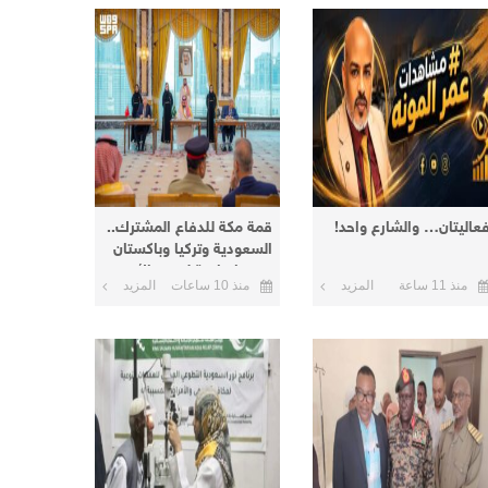
عاليتان… والشارع واحد!
قمة مكة للدفاع المشترك..
السعودية وتركيا وباكستان
توقع اتفاقية لتعزيز الأمن
منذ 11 ساعة
المزيد
منذ 10 ساعات
المزيد
والردع