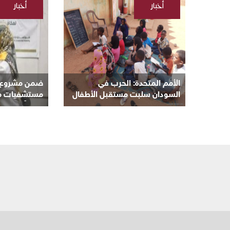
أخبار
أخبار
/
/
السودانية
السودانية
الأمم المتحدة: الحرب في
ضمن مشروع “ن
السودان سلبت مستقبل الأطفال
مستشفيات مكة 
و8 ملايين منهم خارج المدارس
مجانياً بأم درم
بالبحر الأحمر