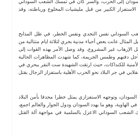
لسودان إلى الحرب، والسر كان في تمسك الشعب السوداني
لاستفزاز الكبير من قبل مليشيات المخلوع ورباطته، وقد
عب السوداني نفس التحدي ونفس الخطر، في ظل المذابح
المثال عانت بعض أحياء مدنية بحري لثلاثة ايام متتالية من
 الإرهاب غير المشروع، وقد وصل الأمر بهذه القوات إلى
 أجل دفنهم وطمس الجريمة، كما شهدت المظاهرات الحالية
لأمنية للكنداكات، حيث ارتقت الشهيدة ست النفر ببحري في
الانقلابي في جر البلاد نحو الحرب الأهلية باستفزاز الرجال بقتل
ودان، وتوجهه الاستفزازي يمثل خطرا محدقا بأمن البلاد
الهاوية، وهو ما يهدد السودان ودول الجوار والعالم اجمع،
 الشعب السوداني الاعزل بالسلمية في مواجهة آلة القتل