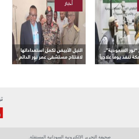
أخبار
/
السودانية
ور السعودية”..
النيل الأبيض تكمل استعداداتها
تنفذ يوماً علاجياً
لافتتاح مستشفى عمر نور الدائم
ان وتعلن يوماً آخر
بمنطقة نعيمة اليوم
تو
صحيفة التحرير الإلكترونية السودانية المستقلة.