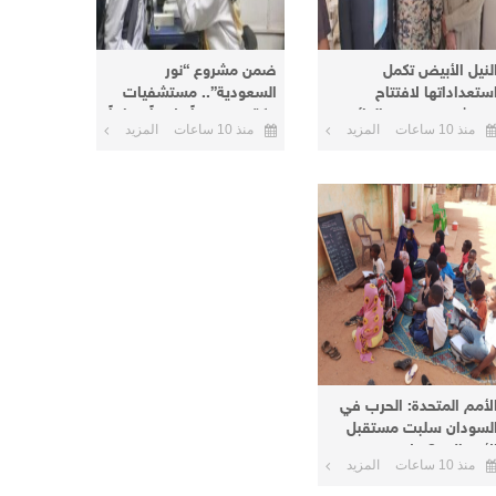
لنيل الأبيض تكمل
ضمن مشروع “نور
ستعداداتها لافتتاح
السعودية”.. مستشفيات
ستشفى عمر نور الدائم
مكة تنفذ يوماً علاجياً مجانياً
منذ 10 ساعات
المزيد
منذ 10 ساعات
المزيد
منطقة نعيمة اليوم
بأم درمان وتعلن يوماً آخر
بالبحر الأحمر
لأمم المتحدة: الحرب في
لسودان سلبت مستقبل
الأطفال و8 ملايين منهم
منذ 10 ساعات
المزيد
ارج المدارس