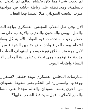
لم يحدث شيء مما كان يخشاه العالم، لم يتحول ا
بالسلمية، ومحافظته على رباطة جأشه في مواجهة ا
ضرب الشعب السوداني مثلا عظيما بهذا الفعل.
الان وفي ظل انقلاب المجلس العسكري يواجه الش
والقتل اليومي والسجون والتعذيب والإرهاب، على سبيل 
حصار رهيب استخدمت فيه القوات الأمنية كل وسائل
اقتحام بيوت العزاء واخذ بعض جثامين الشهداء من
لأول مرة منذ انطلاق ثورة ديسمبر استهداف القوات ا
مذبحة ١٧ نوفمبر، وهي تحولات تظهر نية المجلس 
النساء واقتحام البيوت.
ممارسات المجلس العسكري مهدد حقيقي لاستقرار الس
ووحدتها، واستمراره في الحكم يعني سقوط السودان في 
مرة اخرى يعتمد السودان والعالم مجددا على تمسك
والقمع الانقلابية، فهل سيحافظ الشعب عليها؟!
يوسف السندي