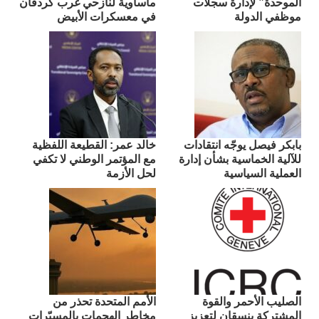
الموحدة” لإدارة سجلات
مأساوية لنازحي غرب كردفان
موظفي الدولة
في معسكرات الأبيض
بابكر فيصل يوجّه انتقادات
​خالد عمر: القطيعة اللفظية
للآلية الخماسية بشأن إدارة
مع المؤتمر الوطني لا تكفي
العملية السياسية
لحل الأزمة
الصليب الأحمر والقوة
الأمم المتحدة تحذر من
المشتركة ينسقان لتعزيز
مخاطر الهجمات بالمسيّرات