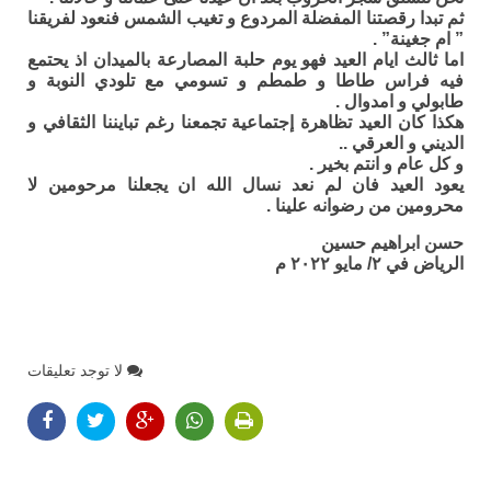
ثم تبدا رقصتنا المفضلة المردوع و تغيب الشمس فنعود لفريقنا
” ام جغينة” .
اما ثالث ايام العيد فهو يوم حلبة المصارعة بالميدان اذ يحتمع
فيه فراس طاطا و طمطم و تسومي مع تلودي النوبة و
طابولي و امدوال .
هكذا كان العيد تظاهرة إجتماعية تجمعنا رغم تبايننا الثقافي و
الديني و العرقي ..
و كل عام و انتم بخير .
يعود العيد فان لم نعد نسال الله ان يجعلنا مرحومين لا
محرومين من رضوانه علينا .
حسن ابراهيم حسين
الرياض في ٢/ مايو ٢٠٢٢ م
لا توجد تعليقات