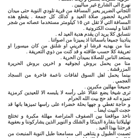
نهرع الى الشارع غير مباليين .
التجاني الضرير يعبر المسافة من قرية تلودي النوبة حتى ميدان
الحرية لحضور صلاة العيد و كدلك كل جمعة . يقطع هذه
المسافة التي لا تقل عن ١٥ كيلومتر مستخدما عصاته من شجر
القنا و ليست الكترونية .
نتسابق كلا يريد ان يقدم هدية العيد له .
ينادينا جميعا باسمائنا اذ يميزنا من اصواتنا .
منا من يهديه قرشا او فريني او شلنق من كان ميسورا او
تعريفة كلا حسب طاقته و قد كنت من ذوي التعريفة .
يستعد الناس للصلاة بميدان الحرية .
منا من يحمل بروش ابجوقيه و اخرين بروش الحريرة
المزرقشة .
بينما يحمل اهل السوق لفافات ناعمة فاخرة من السجاد
العجمي .
جميعنا مهللين مكبرين .
ترى شيخا يضع عقالا على رأسه لا يلبسه الا للعيدين كرمزية
تميزه انه قد حج بيت الله الحرام
و حاجة تغطي و جهها بحلة خضراء على راسها تميزها بانها قد
حجت البيت ايضا ..
ناخذ مواقعنا بين الصفوف المتراصة مهللة مكبرة و تختلج
تهليلاتنا بنقارة الدينكا و الشلك و النوير الذين يشاركوننا و بعفوية
فرحتنا بهذا العيد .
تصمت الطبول و يتناهى الى مسامعنا طبل النوبة المنبعث من