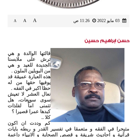
A
03 مايو 2022
11:26 ص
A
A
حسن ابراهيم حسين
قالتها الوالدة و هي
ترش على ملابسنا
الجديدة للعيد و هي
من البوبلين الملون .
هذه العبارة عميقة قد
يوفيها حقها من له
حظا اكبر في الفقه .
نعال العشر لا تعيش
سوى سويعات، هل
تتمنى اماً لفلذات
كبدها عمرا قصيرا ؟
كلا ..
كم وددت ان اكون
متبحرا في الفقه و متعمقا في تفسير القدر و ربطه بايات
قرآنية و احاديث شريفة و قصص الصحابة و الانبياء داعمة