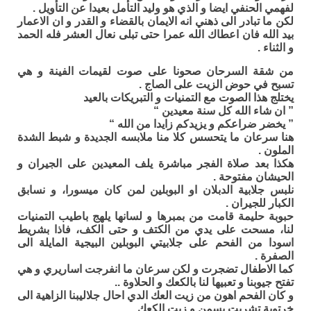
لفهمي الحنفي ايضا و الذي هو وليد التأمل بعيدا عن التأويل .
لكن ما تبادر الى ذهني انه الايمان بالقضاء و القدر و ان الاعمار
بيد الله فان اعطاك الله عمرا حتى تبلى نعال العشر فله الحمد
و الثناء .
من شقة السرحان صحونا على صوت لقيمات الفينة و هي
تسبح في حوض الزيت على الصاج .
يختلج هذا الصوت مع التمنيات و التبريكات بالعيد
” ان شاء الله كل سنة معيدين “
” يخضر ضراعكم و يزيدكم زايدا من الله “
هنا سرعان ما يتحسس كلا منا ملابسه الجديدة و شبط الشدة
الملون .
هكذا بعد صلاة الفجر مباشرة يلف المعيدين على الجيران و
الحيشان مفتوحة .
نلبس جلابية الدبلان او البوبلين لمن كان ميسورا، و نسابق
الكبار للجيران .
حبوبة حليمة قامت من بمبرها و لسانها يلهج باطيب التمنيات
لنا، مسحت على يدي من الكتف و حتى الكف، فاذا بشريط
اسودا من الفحم على جلابيتي البوبلين البيجية المايلة الى
الصفرة .
كما الاطفال تضجرت و لكن سرعان ما انفرجت اساريري و هي
تفتح جيوبنا و تعبيها لنا بالكعك و الحلاوة ..
و كان الفحم اهون من زيت العك الدي احال جلاليبنا الزاهية الى
خرتوية تشربت بسمن و زيت الكعك .