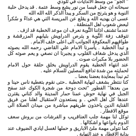
” الجو” من وسط الاندايات في تلودي
سبحانه ان جعل قبسا من نور يشع وسط عتمة . قد يدخل حلبة
النوبة و هو يترنح من السكر و يبدأ الذكر الله الله الله
عسى ان يهديه الله و يقلع عن المريسة التي هي غداءً و سُكراً
لبعض شعوب اهل المنطقة .
عندما تشنف اذاننا النَّوبة نعرف ان موعد الخطبة قد ازف .
تتوقف زفة النَّوبة و يترص الدراويش بثيابهم المزرقشة و
طواقيهم المعكوفة الجوانب الى اعلى خلف الامام .
و تبدأ الخطبة . يأسرنا الامام علي القاضي رحمه الله بصوته
الذي يدخل شغاف القلوب و يجبرنا ان نصغي و يعم صوته كل
الحضور بلا مكبرات صوت .
عند انتهاء الخطبة يقوم الدراويش بخلق حلقة حول الامام
لحمايته من شدة تدافع المصلين للسلام عليه .
ثم نبدأ بمعايدة بعضنا بعضا ..
كنا ننتظر بشغف لنهاية الخطبة ..حتى نقوم بتغطية ناس حينا و
من بعدها” الفطور “تحت دوحة من شجرة الكوك عند سفح
الجبل في نهاية حوش عمنا حمار المدينة والد كناني يقترن
عندها كل اهل الحي . و يستعدون لاستقبال اهلنا من فريق
القناية الدين ياخذون طريقهم مباشرة من ميدان الصلاة الى
موقع الافطار .
توكل لنا مهمة جلب العناقريب و الفرشات من بروش سعف
الدوم بانواعها و اشكالها .
كما نتولى مهمة ملئ الاباريق و حملها لغسل ايادي الضيوف عند
بداية الافطار و عند النهاية .