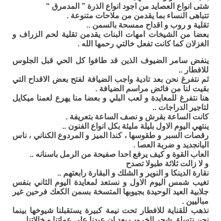
شتى انواع العصايد من اجود انواع الذرة ” المدمرق “
تتباهى النساء بما يقدمن من ملاحات متنوعة .
تقلية و روب و اقداح ممسحة بالسمن ..
بعضا من الشيخات امهات البنات يقدمن تقلية لحم الزراف و
الغزلان كما كانت تفعل خالتي رحمها الله .
ينفض سامر الضيوف الذين قد طافوا كل الحي قبل الجلوس
للافطار ..
ثم نتفرغ نحن بعد تادية واجب الضيافة لفتح بعض الاقداح التي
بقيت لنا من فائض مراسم الضيافة .
هنا نتفرغ للمعايدة و لعب البلي و بعضا منا يهرع لعمنا ميكايل
لتاجير الدراجات ..
كانت الساعة بقرش و نصف الساعة بتعريفة .
ينتهي اليوم الاول بليلة مليئة بكل انواع الفنون ..
رقصات السبر و طقوسها ، كندا الميز و المردوع الكناني ، ناس
البانجديد و ضربة العصا .
العاب القوة و كيف يرفع احدا صفيحة من الرمل باسنانه ..
و لا زالت ثلاثة طبولا تصدح
نقارة الدينكا و النوير و الشلك و البقارة رابعتهم ..
تغيب شمس اليوم الاول و نستعد لمعايدة اليوم الثاني بنفس
جلابية العيد الوحيدة بجيوبها المتسخة بسمن الكعك فرحين غير
مباليين .
نذهب للقناية للافطار تحت نيمة كبيرة يستقبلنا شيوخها بينما
نحن نتسلق شجر الخروب بعد ان عيدنا على عماتنا و خالاتنا .