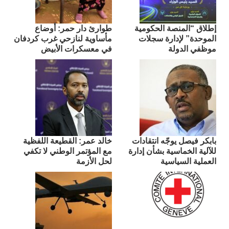
إطلاق “المنصة الحكومية
طوارئ دار حمر: أوضاع
الموحدة” لإدارة سجلات
مأساوية لنازحي غرب كردفان
موظفي الدولة
في معسكرات الأبيض
بابكر فيصل يوجّه انتقادات
​خالد عمر: القطيعة اللفظية
للآلية الخماسية بشأن إدارة
مع المؤتمر الوطني لا تكفي
العملية السياسية
لحل الأزمة