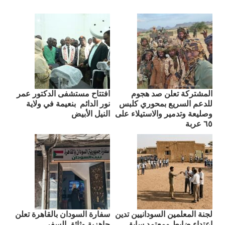
المشتركة تعلن صد هجوم
افتتاح مستشفى الدكتور عمر
للدعم السريع بمحوري كلبس
نور الدائم بنعيمة في ولاية
وصليعة وتدمير والاستيلاء على
النيل الأبيض
٦٥ عربة
لجنة المعلمين السودانيين تدين
سفارة السودان بالقاهرة تعلن
اعتداء ضابط ومعتمد سابق
جاهزية وثائق السفر