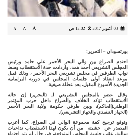
A
03 أكتوبر 2017
12:02 ص
A
A
بورتسودان – التحرير:
احتدم الصراع بين والي البحر الأحمر علي حامد ورئيس
المجلس التشريعي أحمد همد، وازدادت حدة الاستقطاب وسط
نواب الطرفين في مجلس تشريعي البحر الأحمر ، وذلك قبيل
موعد انعقاد أولى جلسات المجلس في دورته البرلمانية
الجديدة الأسبوع المقبل، بعد عطلة صيفية.
وقال عضو بالمجلس التشريعي لـ (التحرير) إن حالة
الاستقطاب تؤكد الخلاف والصراع داخل حزب المؤتمر
الوطني(الحاكم)، وبين طرفي حكومة ولاية البحر الأحمر
(الجهاز التنفيذي والجهاز التشريعي).
وتوقع ترجيح كفة مجموعة الوالي في الصراع، كما أعرب
المصدر عن خشيته من أن يكون لهذا الاستقطاب تداعيات
سالبة، عقب جلسة المجلس المتوقعة، في حال لم يتم احتواء