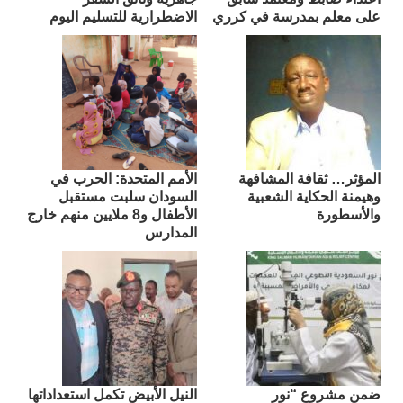
على معلم بمدرسة في كرري
الاضطرارية للتسليم اليوم
المؤثر… ثقافة المشافهة
الأمم المتحدة: الحرب في
وهيمنة الحكاية الشعبية
السودان سلبت مستقبل
والأسطورة
الأطفال و8 ملايين منهم خارج
المدارس
ضمن مشروع “نور
النيل الأبيض تكمل استعداداتها