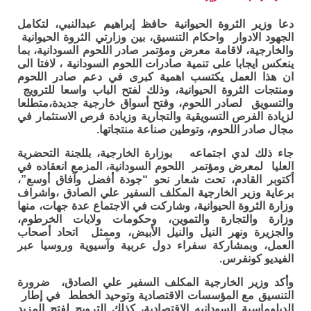
دعا وزير الثروة الحيوانية حافظ إبراهيم عبدالنبي، لتكامل
الجهود الادوار واحكام التنسيق، بين وزارتي الثروة الحيوانية
والخارجية، لاقامة معرض ومؤتمر صادر اللحوم السودانية، بما
ينعكس ايجابا على تنمية صادرات اللحوم السودانية ، لافتا الى
ان هذا العمل يكتسب اهمية كبرى في دعم صادر اللحوم
ومنتجات الثروة الحيوانية، وذلك لفتح الباب واسعا للترويج
والتسويق لصادر اللحوم، وفتح أسواق خارجية جديدة،متطلعا
لزيادة الفرص التسويقية والتجارية وزيادة فرص الاستثمار في
مجال صادر اللحوم، وتوطين صناعة منتجاتها.
جاء ذلك لدي اجتماعه بوزارة الخارجية، بللجنة التحضرية
العليا لمعرض ومؤتمر اللحوم السودانية، المزمع انعقاده في
أكتوبر القادم، تحت شعار نحو “جودة أفضل وآفاق أوسع”،
برعاية وزير الخارجية المكلف السفير علي الصادق ،واشراف
وزارة الثروة الحيوانية، وشاركت في الاجتماع عدة جهات، منها
وزارة والتجارة والتموين، وحكومات ولايات الخرطوم،
والجزيرة ونهر النيل والنيل الأبيض، وممثل اتحاد أصحاب
العمل، وبمشاركة سفراء دول عربية وآسيوية وروسيا عبر
الفيديو كونفرس.
وأكد وزير الخارجية المكلف السفير علي الصادق، ضرورة
التنسيق مع المؤسسات الاقتصادية وتوحيد الخطط في إطار
الدبلوماسية السودانيه الاقتصادية، كذلك الترويح لفتح المزيد