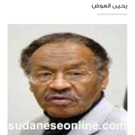
يحيى العوض