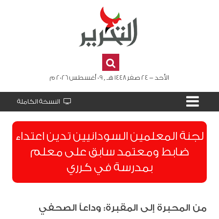
الأحد - 24 صفر 1448 هـ , 09 أغسطس 2026 م
النسخة الكاملة
لجنة المعلمين السودانيين تدين اعتداء
ضابط ومعتمد سابق على معلم
بمدرسة في كرري
من المحبرة إلى المقبرة: وداعاً الصحفي