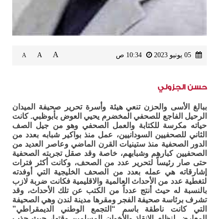
A
05 يونيو 2023
10:34 ص
A
A
حسن الجزولي
ببالغ الأسى والحزن تنعي هيئة وأسرة تحرير صحيفة الميدان
الرحيل الفاجع للصحفي المخضرم يحيي العوض بأبوظبي. كانت
حياته مكرسة للكتابة والعمل الصحفي وهو من جيل الصف
الثاني للصحفيين السودانيين، عمل منذ بواكير شبابه بعدد من
الدور الصحفية منذ ستينيات القرن الماضي وعاصر العديد من
الصحفيين كبارهم وشبابهم، خاصة وقد صقل تجربته الصحفية
حتى صار رئيساً لتحرير عدد من الصحف، وكانت أكثر فترات
إشارقاته هي عمله بعدد من الصحف الخليجية التي أوفدته
لتغطية عدد من الأحداث العالمية والاقليمية فكانت ضربة لازب
بالنسبة له حيث أنتج عدداً من الكتب عن تلك الأحداث، وقد
تشرف برئاسة صحيفة الفجر ومقرها مدينة لندن وهي الصحيفة
التي كانت ناطقة باسم “التجمع الوطني الديمقراطي”
المعارض لنظام الانقاذ والأخوان المسلمين وقتها، حيث جذب