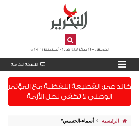
الخميس - 21 صفر 1448 هـ , 06 أغسطس 2026 م
النسخة الكاملة
​خالد عمر: القطيعة اللفظية مع المؤتمر
الوطني لا تكفي لحل الأزمة
الرئيسية
أسماء-الحسيني*