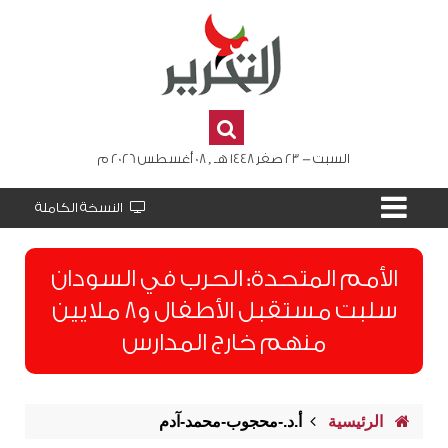
السبت - 23 صفر 1448 هـ , 08 أغسطس 2026 م
النسخة الكاملة
الأمم المتحدة: الحرب في السودان
سلبت مستقبل الأطفال و8 ملايين
منهم خارج المدارس
الرئيسية
أ.د.-محجوب-محمد-آدم