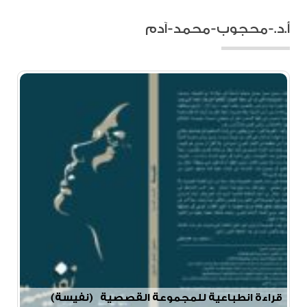
أ.د.-محجوب-محمد-آدم
قراءة انطباعية للمجموعة القصصية (نفيسة)