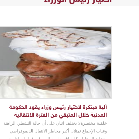
آلية مبتكرة لاختيار رئيس وزراء يقود الحكومة
المدنية خلال المتبقي من الفترة الانتقالية
وصولا للانتخابات
خلفية مختصرةلا يختلف اثنان على أن حالة التشظي الراهنة
وغياب الإجماع تمثلان أكبر مخاطر الانتقال الديموقراطي.
وتتزايد المخاطر كلما اقتربنا من البت في قرارات إدارية ..