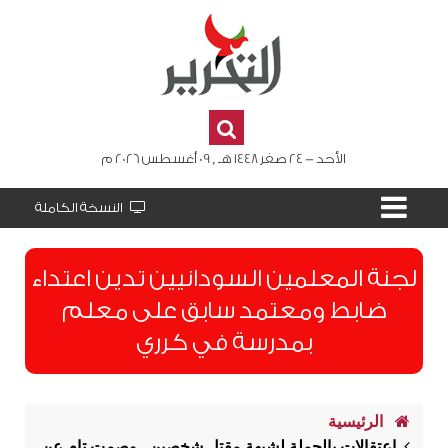
الأحد - 24 صفر 1448 هـ , 09 أغسطس 2026 م
النسخة الكاملة
لجنة المعلمين السودانيين تدين اعتداء
ضابط ومعتمد سابق على معلم
بمدرسة في كرري
الرئيسية
اعتقالات بالجملة لشبهة مقتل شخصين.. وصمت تام عن