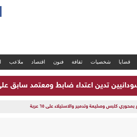
قضايا
شخصيات
ثقافة
فنون
اقتصاد
ملاعب
ا
سودانيين تدين اعتداء ضابط ومعتمد سابق ع
وري كلبس وصليعة وتدمير والاستيلاء على ٦٥ عربة