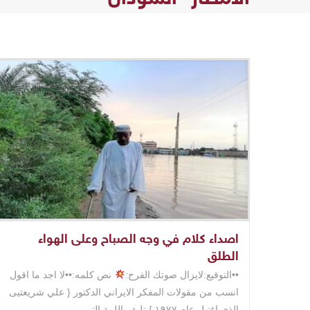
اصداء كلام في وجه الصباح وعلى الهواء
الطلق
••التوقيع:لايزال صوتك الفرح:
نص كلمه:••لا اجد ما اقول
انسب من مقولات المفكر الايراني الدكتور { علي شريعتيى
الذي اغتيل عام ١٩٧٧ } تليق باللمة التي ..